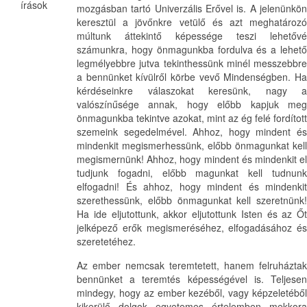
írások
mozgásban tartó Univerzális Erővel is. A jelenünkön
keresztül a jövőnkre vetülő és azt meghatározó
múltunk áttekintő képessége teszi lehetővé
számunkra, hogy önmagunkba fordulva és a lehető
legmélyebbre jutva tekinthessünk minél messzebbre
a bennünket kívülről körbe vevő Mindenségben. Ha
kérdéseinkre válaszokat keresünk, nagy a
valószínűsége annak, hogy előbb kapjuk meg
önmagunkba tekintve azokat, mint az ég felé fordított
szemeink segedelmével. Ahhoz, hogy mindent és
mindenkit megismerhessünk, előbb önmagunkat kell
megismernünk! Ahhoz, hogy mindent és mindenkit el
tudjunk fogadni, előbb magunkat kell tudnunk
elfogadni! És ahhoz, hogy mindent és mindenkit
szerethessünk, előbb önmagunkat kell szeretnünk!
Ha ide eljutottunk, akkor eljutottunk Isten és az Őt
jelképező erők megismeréséhez, elfogadásához és
szeretetéhez.
Az ember nemcsak teremtetett, hanem felruháztak
bennünket a teremtés képességével is. Teljesen
mindegy, hogy az ember kezéből, vagy képzeletéből
kikerülő dolgok egyetemes értelemben mekkora