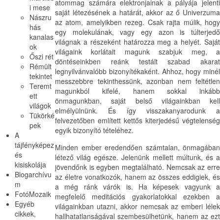
atommag számára elektronjainak a pályája jelenti
i mese
saját létezésének a határát, akkor az ő Univerzuma
Nászru
az atom, amelyikben rezeg. Csak rajta múlik, hogy
hás
egy molekulának, vagy egy azon is túlterjedő
kanalas
világnak a részeként határozza meg a helyét. Saját
ok
világaink korlátait magunk szabjuk meg, a
Őszi rét
döntéseinkben reánk testált szabad akarat
Rémült
legnyilvánvalóbb bizonyítékaként. Ahhoz, hogy minél
tekintet
messzebbre tekinthessünk, azonban nem feltétlen
Teremt
magunkból kifelé, hanem sokkal inkább
ett
önmagunkban, saját belső világainkban kell
világok
elmélyülnünk. És így visszakanyarodunk a
Tükörké
felvezetőben említett kettős kiterjedésű végtelenség
pek
egyik bizonyító tételéhez.
A
tájfényképez
Minden ember eredendően számtalan, önmagában
és
létező világ egésze. Jelenünk mellett múltunk, és a
kisiskolája
jövendőnk is egyben megtalálható. Nemcsak az erre
Blogarchívu
az életre vonatkozók, hanem az összes eddigiek, és
m
a még ránk várók is. Ha képesek vagyunk a
FotóMozaik
megfelelő meditációs gyakorlatokkal ezekben a
Egyéb
világainkban utazni, akkor nemcsak az emberi lélek
cikkek,
hallhatatlanságával szembesülhetünk, hanem az ezt