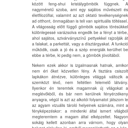
között feng-shui kristálygömbök függnek. A
nagyméretű szoba, ami egy sajátos művészeti és
életfilozófiai, valamint az azt oktató tevékenységnek
ad otthont, önmagában is teli van spirituális töltéssel.
A világosság előtt függő gömbök sajátos törésükkel
különlegessé varázsolva engedik be a fényt a térbe,
ahol sajátos, szivárványszínű pettyekkel rajzolják át
a falakat, a parkettát, vagy a dísztárgyakat. A funkció
működik, csak a jó és a szép energiák kerülhet be
ebbe a térbe, ki pedig nem, a gömbök jóvoltából.
Nekem ezek akkor is izgalmasnak hatnak, amikor
nem éri őket közvetlen fény. A tisztára csiszolt
lapkákon átnézve, különleges világgá változik a
szemközt lévő, nem feltétlen felemelő látvány.
Ilyenkor én teremtek magamnak új világokat a
meglévőkből, és bár nem kerülnek fényérzékeny
anyagra, végül is azt az alkotói folyamatot játszom le
az agyam vizuális tároló helyeinek számára, mint a
fényképezéskor: a mindenki által ismert világból
megteremtem a magam által elképzeltet. Nagyon
sokáig kellett azonban arra várnom, hogy olyan
helyzet alakuljon ki, amiből megszülethetik az a kép,