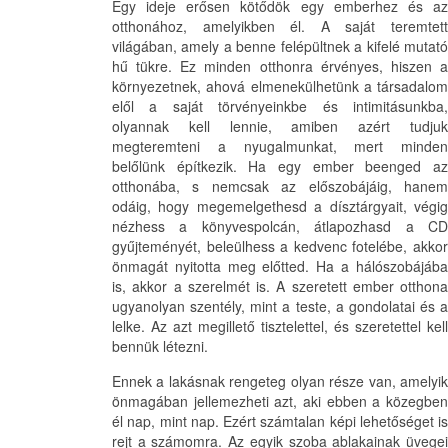
Egy ideje erősen kötődök egy emberhez és az
otthonához, amelyikben él. A saját teremtett
világában, amely a benne felépültnek a kifelé mutató
hű tükre. Ez minden otthonra érvényes, hiszen a
környezetnek, ahová elmenekülhetünk a társadalom
elől a saját törvényeinkbe és intimitásunkba,
olyannak kell lennie, amiben azért tudjuk
megteremteni a nyugalmunkat, mert minden
belőlünk építkezik. Ha egy ember beenged az
otthonába, s nemcsak az előszobájáig, hanem
odáig, hogy megemelgethesd a dísztárgyait, végig
nézhess a könyvespolcán, átlapozhasd a CD
gyűjteményét, beleülhess a kedvenc fotelébe, akkor
önmagát nyitotta meg előtted. Ha a hálószobájába
is, akkor a szerelmét is. A szeretett ember otthona
ugyanolyan szentély, mint a teste, a gondolatai és a
lelke. Az azt megillető tisztelettel, és szeretettel kell
bennük létezni.
Ennek a lakásnak rengeteg olyan része van, amelyik
önmagában jellemezheti azt, aki ebben a közegben
él nap, mint nap. Ezért számtalan képi lehetőséget is
rejt a számomra. Az egyik szoba ablakainak üvegei