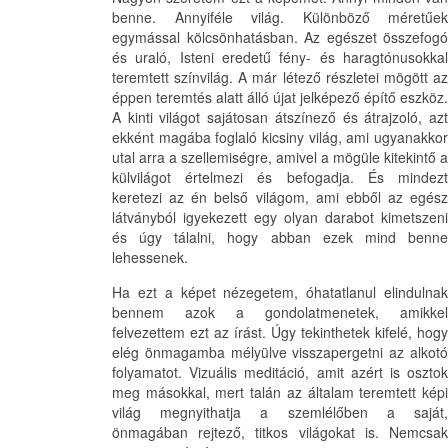
benne. Annyiféle világ. Különböző méretűek
egymással kölcsönhatásban. Az egészet összefogó
és uraló, Isteni eredetű fény- és haragtónusokkal
teremtett színvilág. A már létező részletei mögött az
éppen teremtés alatt álló újat jelképező építő eszköz.
A kinti világot sajátosan átszínező és átrajzoló, azt
ekként magába foglaló kicsiny világ, ami ugyanakkor
utal arra a szellemiségre, amivel a mögüle kitekintő a
külvilágot értelmezi és befogadja. És mindezt
keretezi az én belső világom, ami ebből az egész
látványból igyekezett egy olyan darabot kimetszeni
és úgy tálalni, hogy abban ezek mind benne
lehessenek.
Ha ezt a képet nézegetem, óhatatlanul elindulnak
bennem azok a gondolatmenetek, amikkel
felvezettem ezt az írást. Úgy tekinthetek kifelé, hogy
elég önmagamba mélyülve visszapergetni az alkotó
folyamatot. Vizuális meditáció, amit azért is osztok
meg másokkal, mert talán az általam teremtett képi
világ megnyithatja a szemlélőben a saját,
önmagában rejtező, titkos világokat is. Nemcsak