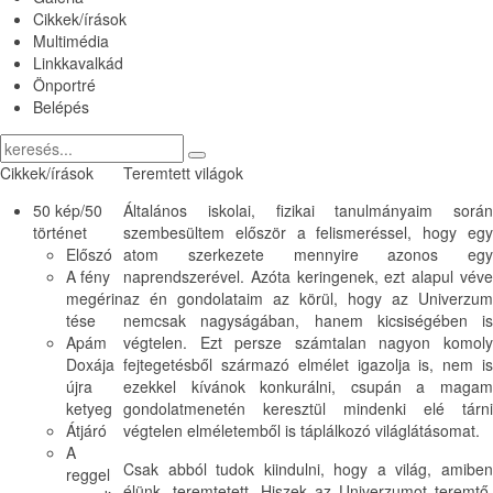
Cikkek/írások
Multimédia
Linkkavalkád
Önportré
Belépés
Cikkek/írások
Teremtett világok
50 kép/50
Általános iskolai, fizikai tanulmányaim során
történet
szembesültem először a felismeréssel, hogy egy
Előszó
atom szerkezete mennyire azonos egy
A fény
naprendszerével. Azóta keringenek, ezt alapul véve
megérin
az én gondolataim az körül, hogy az Univerzum
tése
nemcsak nagyságában, hanem kicsiségében is
Apám
végtelen. Ezt persze számtalan nagyon komoly
Doxája
fejtegetésből származó elmélet igazolja is, nem is
újra
ezekkel kívánok konkurálni, csupán a magam
ketyeg
gondolatmenetén keresztül mindenki elé tárni
Átjáró
végtelen elméletemből is táplálkozó világlátásomat.
A
Csak abból tudok kiindulni, hogy a világ, amiben
reggel
élünk, teremtetett. Hiszek az Univerzumot teremtő,