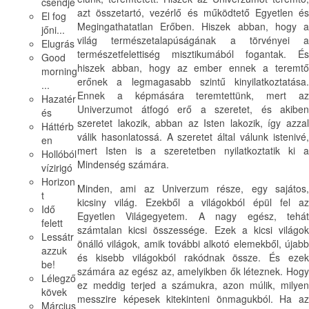
csendje
azt összetartó, vezérlő és működtető Egyetlen és
El fog
Megingathatatlan Erőben. Hiszek abban, hogy a
jőni...
világ természetalapúságának a törvényei a
Elugrás
természetfelettiség misztikumából fogantak. És
Good
hiszek abban, hogy az ember ennek a teremtő
morning
erőnek a legmagasabb szintű kinyilatkoztatása.
...
Ennek a képmására teremtettünk, mert az
Hazatér
Univerzumot átfogó erő a szeretet, és akiben
és
szeretet lakozik, abban az Isten lakozik, így azzal
Háttérb
válik hasonlatossá. A szeretet által válunk istenivé,
en
mert Isten is a szeretetben nyilatkoztatik ki a
Hollóból
Mindenség számára.
vízirigó
Horizon
Minden, ami az Univerzum része, egy sajátos,
t
kicsiny világ. Ezekből a világokból épül fel az
Idő
Egyetlen Világegyetem. A nagy egész, tehát
felett
számtalan kicsi összessége. Ezek a kicsi világok
Lessátr
önálló világok, amik további alkotó elemekből, újabb
azzuk
és kisebb világokból rakódnak össze. És ezek
be!
számára az egész az, amelyikben ők léteznek. Hogy
Lélegző
ez meddig terjed a számukra, azon múlik, milyen
kövek
messzire képesek kitekinteni önmagukból. Ha az
Március