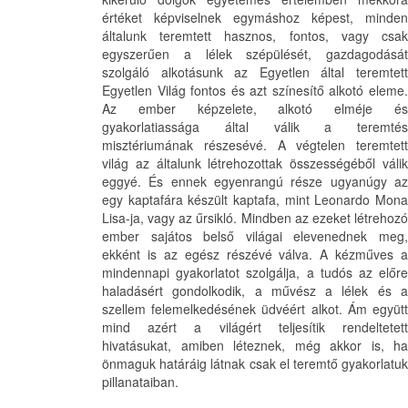
értéket képviselnek egymáshoz képest, minden
általunk teremtett hasznos, fontos, vagy csak
egyszerűen a lélek szépülését, gazdagodását
szolgáló alkotásunk az Egyetlen által teremtett
Egyetlen Világ fontos és azt színesítő alkotó eleme.
Az ember képzelete, alkotó elméje és
gyakorlatiassága által válik a teremtés
misztériumának részesévé. A végtelen teremtett
világ az általunk létrehozottak összességéből válik
eggyé. És ennek egyenrangú része ugyanúgy az
egy kaptafára készült kaptafa, mint Leonardo Mona
Lisa-ja, vagy az űrsikló. Mindben az ezeket létrehozó
ember sajátos belső világai elevenednek meg,
ekként is az egész részévé válva. A kézműves a
mindennapi gyakorlatot szolgálja, a tudós az előre
haladásért gondolkodik, a művész a lélek és a
szellem felemelkedésének üdvéért alkot. Ám együtt
mind azért a világért teljesítik rendeltetett
hivatásukat, amiben léteznek, még akkor is, ha
önmaguk határáig látnak csak el teremtő gyakorlatuk
pillanataiban.