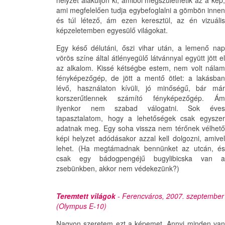
ami megfelelően tudja egybefoglalni a gömbön innen
és túl létező, ám ezen keresztül, az én vizuális
képzeletemben egyesülő világokat.
Egy késő délutáni, őszi vihar után, a lemenő nap
vörös színe által átlényegülő látvánnyal együtt jött el
az alkalom. Kissé kétségbe estem, nem volt nálam
fényképezőgép, de jött a mentő ötlet: a lakásban
lévő, használaton kívüli, jó minőségű, bár már
korszerűtlennek számító fényképezőgép. Ám
ilyenkor nem szabad válogatni. Sok éves
tapasztalatom, hogy a lehetőségek csak egyszer
adatnak meg. Egy soha vissza nem térőnek vélhető
képi helyzet adódásakor azzal kell dolgozni, amivel
lehet. (Ha megtámadnak bennünket az utcán, és
csak egy bádogpengéjű bugylibicska van a
zsebünkben, akkor nem védekezünk?)
Teremtett világok
- Ferencváros, 2007. szeptember
(Olympus E-10)
Nagyon szeretem ezt a képemet. Annyi minden van