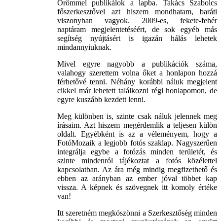
Örömmel publikálok a lapba. Takács Szabolcs
főszerkesztővel azt hiszem mondhatam, baráti
viszonyban vagyok. 2009-es, fekete-fehér
naptáram megjelentetéséért, de sok egyéb más
segítség nyújtásért is igazán hálás lehetek
mindannyiuknak.
Mivel egyre nagyobb a publikációk száma,
valahogy szerettem volna őket a honlapon hozzá
férhetővé tenni. Néhány korábbi náluk megjelent
cikkel már lehetett találkozni régi honlapomon, de
egyre kuszább kezdett lenni.
Meg különben is, szinte csak náluk jelennek meg
írásaim. Azt hiszem megérdemlik a teljesen külön
oldalt. Egyébként is az a véleményem, hogy a
FotóMozaik a legjobb fotós szaklap. Nagyszerűen
integrálja egybe a fotózás minden területét, és
szinte mindenról tájékoztat a fotós közélettel
kapcsolatban. Az ára még mindig megfizethető és
ebben az arányban az ember jóval többet kap
vissza. A képnek és szövegnek itt komoly értéke
van!
Itt szeretném megköszönni a Szerkesztőség minden