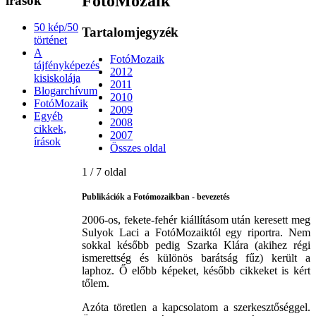
FotóMozaik
írások
50 kép/50
Tartalomjegyzék
történet
A
FotóMozaik
tájfényképezés
2012
kisiskolája
2011
Blogarchívum
2010
FotóMozaik
2009
Egyéb
2008
cikkek,
2007
írások
Összes oldal
1 / 7 oldal
Publikációk a Fotómozaikban - bevezetés
2006-os, fekete-fehér kiállításom után keresett meg
Sulyok Laci a FotóMozaiktól egy riportra. Nem
sokkal később pedig Szarka Klára (akihez régi
ismerettség és különös barátság fűz) került a
laphoz. Ő előbb képeket, később cikkeket is kért
tőlem.
Azóta töretlen a kapcsolatom a szerkesztőséggel.