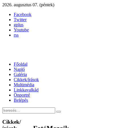
2026. augusztus 07. (péntek)
Facebook
Twitter
gplus
Youtube
rss
Főoldal
Napló
Galéria
Cikkek/írások
Multimédia
Linkkavalkád
Önportré
Belépés
Cikkek/