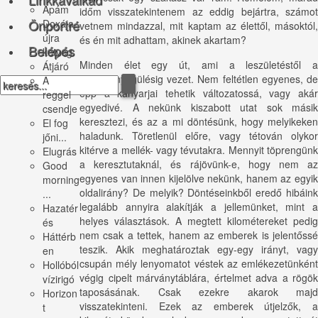
Apám
időm visszatekintenem az eddig bejártra, számot
Önportré
Doxája
vetnem mindazzal, mit kaptam az élettől, másoktól,
újra
és én mit adhattam, akinek akartam?
Belépés
ketyeg
Minden élet egy út, ami a leszületéstől a
Átjáró
visszalényegülésig vezet. Nem feltétlen egyenes, de
A
épp a kanyarjai tehetik változatossá, vagy akár
reggel
egyedivé. A nekünk kiszabott utat sok másik
csendje
keresztezi, és az a mi döntésünk, hogy melyikeken
El fog
haladunk. Töretlenül előre, vagy tétován olykor
jőni...
kitérve a mellék- vagy tévutakra. Mennyit töprengünk
Elugrás
a keresztutaknál, és rájövünk-e, hogy nem az
Good
egyenes van innen kijelölve nekünk, hanem az egyik
morning
oldalirány? De melyik? Döntéseinkből eredő hibáink
...
legalább annyira alakítják a jellemünket, mint a
Hazatér
helyes választások. A megtett kilométereket pedig
és
nem csak a tettek, hanem az emberek is jelentőssé
Háttérb
teszik. Akik meghatároztak egy-egy irányt, vagy
en
csupán mély lenyomatot véstek az emlékezetünként
Hollóból
végig cipelt márványtáblára, értelmet adva a rögök
vízirigó
taposásának. Csak ezekre akarok majd
Horizon
visszatekinteni. Ezek az emberek útjelzők, a
t