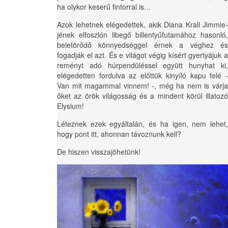
ha olykor keserű fintorral is…
Azok lehetnek elégedettek, akik Diana Krall Jimmie-
jének elfoszlón libegő billentyűfutamához hasonló,
beletörődő könnyedséggel érnek a véghez és
fogadják el azt. És e világot végig kísért gyertyájuk a
reményt adó húrpendüléssel együtt hunyhat ki,
elégedetten fordulva az előttük kinyíló kapu felé -
Van mit magammal vinnem! -, még ha nem is várja
őket az örök világosság és a mindent körül illatozó
Elysium!
Léteznek ezek egyáltalán, és ha igen, nem lehet,
hogy pont itt, ahonnan távoznunk kell?
De hiszen visszajöhetünk!