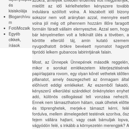
és
mielőtt az idő kérlelhetetlen kényszere tovább
kisiskolája
indulásra szólított volna. A kiszabott idő bizony
Blogarchívu
sokszor nem volt arányban azzal, mennyire esett
m
volna jól még ott pihennem hozzám illőre faragott
FotóMozaik
formáin fáradt vállaim elernyesztve. Azzal sem, hogy
Egyéb
bár kényelmetlen volt a felkínált ülés a tövében, a
cikkek,
körötte elterülő táj, amin kutató szemem
írások
nyugodhatott örökre bevésett nyomatot hagyott
tipródó lelkem gubancos labirintjának falain.
Most, az Ünnepek Ünnepének második reggelén,
mikor e sorokat emlékezetem kiterjesztésének
papírlapjaira rovom, egy olyan kőnél vethetek időtlen
pillanatot, amely összegezheti az önmagam által
előhívott eddigi emlékeket. Az eszemből fakadó,
kényszerű elkerülési szándékot önkénytelen enyhet
adó, különös csillogással teli vonzása nehezíti.
Ennek nem támaszthatom hátam, csak ülhetek előtte
és töprenghetek, merjek-e támaszt kérni, felé
fordulva, mellem átmelegedett testének szorítva, ősz
fejem vállára hajtani, vagy csak bámuljak lopva,
vágyódón felé, s inkább a környezetén merengjek? A