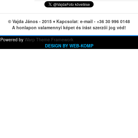
© Vajda János - 2015 ♦ Kapcsolat
:
e-mail
- +36 30 996 0148
A honlapon valamennyi képet és írást szerzői jog véd!
Powered by
Warp Theme Framework
DESIGN BY WEB-KOMP