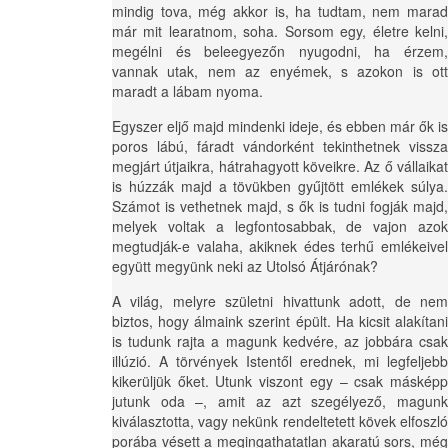
mindig tova, még akkor is, ha tudtam, nem marad
már mit learatnom, soha. Sorsom egy, életre kelni,
megélni és beleegyezőn nyugodni, ha érzem,
vannak utak, nem az enyémek, s azokon is ott
maradt a lábam nyoma.
Egyszer eljő majd mindenki ideje, és ebben már ők is
poros lábú, fáradt vándorként tekinthetnek vissza
megjárt útjaikra, hátrahagyott köveikre. Az ő vállaikat
is húzzák majd a tövükben gyűjtött emlékek súlya.
Számot is vethetnek majd, s ők is tudni fogják majd,
melyek voltak a legfontosabbak, de vajon azok
megtudják-e valaha, akiknek édes terhű emlékeivel
együtt megyünk neki az Utolsó Átjárónak?
A világ, melyre születni hivattunk adott, de nem
biztos, hogy álmaink szerint épült. Ha kicsit alakítani
is tudunk rajta a magunk kedvére, az jobbára csak
illúzió. A törvények Istentől erednek, mi legfeljebb
kikerüljük őket. Utunk viszont egy – csak másképp
jutunk oda –, amit az azt szegélyező, magunk
kiválasztotta, vagy nekünk rendeltetett kövek elfoszló
porába vésett a megingathatatlan akaratú sors, még