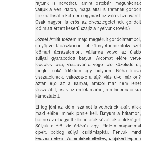
rajtunk is nevethet, amint ostobán magunkénak
valljuk a vén Platón, maga által is tréfának gondolt
hozzáállását a két nem egymáshoz való viszonyáról.
Csak nagyon is erős az elvesztegetettnek gondolt
idő miatt érzett keserű szájíz a nyelvünk tövén.)
József Attilát idézem majd megtérült gondolataimból,
s nyögve, tápászkodom fel, könnyet maszatolva szét
időmart ábrázatomon, vállamra vetve az újabb
súllyal gyarapodott batyut. Arcomat előre vetve
lépdelek tova, visszavár a vége felé közeledő út,
megint soká időztem egy helyben. Néha lopva
visszatekintek, változott-e a táj? Más ül-e már ott?
Aztán eljő az a kanyar, amiből már nem lehet
visszalátni, csak az emlék marad, a mindennapokra
kárhoztatott.
El fog jőni az időm, számot is vethetnék akár, állok
majd elébe, minek jönnie kell. Batyum a hátamon,
benne az elhagyott kilométerek köveinek emlékrögei.
Súlyuk eltérő, de értékük egy. Életem magammal
cipelt, boldog súlyú csillámlapkái. Fényük mind
kedves nekem. Az emlékek éltettek, s újakért léptem