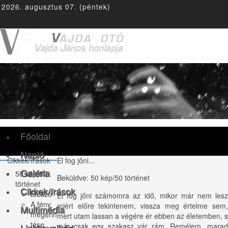
2026. augusztus 07. (péntek)
F
T
g
Y
r
ace
witte
plus
outu
ss
boo
r
be
k
Főoldal
Napló
Cikkek/írások
El fog jőni...
Galéria
50 kép/50
Beküldve:
50 kép/50 történet
történet
Cikkek/írások
Előszó
El fog jőni számomra az idő, mikor már nem lesz
A fény
miért előre tekintenem, vissza meg értelme sem,
Multimédia
megérin
mert utam lassan a végére ér ebben az életemben, s
tése
Linkkavalkád
már csak egy szakasz vár rám. Remélem, marad