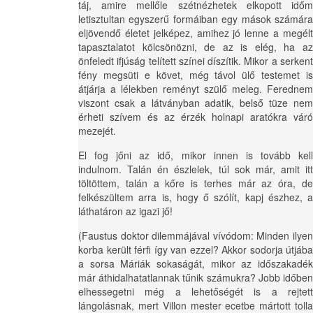
táj, amire mellőle szétnézhetek elkopott időm
letisztultan egyszerű formáiban egy mások számára
eljövendő életet jelképez, amihez jó lenne a megélt
tapasztalatot kölcsönözni, de az is elég, ha az
önfeledt ifjúság telített színei díszítik. Mikor a serkent
fény megsüti e követ, még távol ülő testemet is
átjárja a lélekben reményt szülő meleg. Ferednem
viszont csak a látványban adatik, belső tüze nem
érheti szívem és az érzék holnapi aratókra váró
mezejét.
El fog jőni az idő, mikor innen is tovább kell
indulnom. Talán én észlelek, túl sok már, amit itt
töltöttem, talán a kőre is terhes már az óra, de
felkészültem arra is, hogy ő szólít, kapj észhez, a
láthatáron az igazi jő!
(Faustus doktor dilemmájával vívódom: Minden ilyen
korba került férfi így van ezzel? Akkor sodorja útjába
a sorsa Máriák sokaságát, mikor az időszakadék
már áthidalhatatlannak tűnik számukra? Jobb időben
elhessegetni még a lehetőségét is a rejtett
lángolásnak, mert Villon mester ecetbe mártott tolla