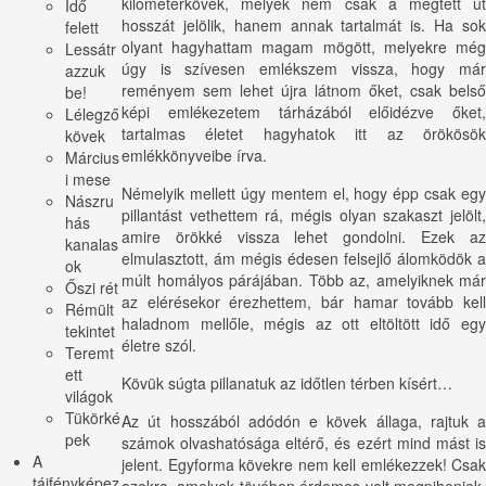
kilométerkövek, melyek nem csak a megtett út
Idő
hosszát jelölik, hanem annak tartalmát is. Ha sok
felett
olyant hagyhattam magam mögött, melyekre még
Lessátr
úgy is szívesen emlékszem vissza, hogy már
azzuk
reményem sem lehet újra látnom őket, csak belső
be!
képi emlékezetem tárházából előidézve őket,
Lélegző
tartalmas életet hagyhatok itt az örökösök
kövek
emlékkönyveibe írva.
Március
i mese
Némelyik mellett úgy mentem el, hogy épp csak egy
Nászru
pillantást vethettem rá, mégis olyan szakaszt jelölt,
hás
amire örökké vissza lehet gondolni. Ezek az
kanalas
elmulasztott, ám mégis édesen felsejlő álomködök a
ok
múlt homályos párájában. Több az, amelyiknek már
Őszi rét
az elérésekor érezhettem, bár hamar tovább kell
Rémült
haladnom mellőle, mégis az ott eltöltött idő egy
tekintet
életre szól.
Teremt
ett
Kövük súgta pillanatuk az időtlen térben kísért…
világok
Tükörké
Az út hosszából adódón e kövek állaga, rajtuk a
pek
számok olvashatósága eltérő, és ezért mind mást is
A
jelent. Egyforma kövekre nem kell emlékezzek! Csak
tájfényképez
azokra, amelyek tövében érdemes volt megpihenjek,