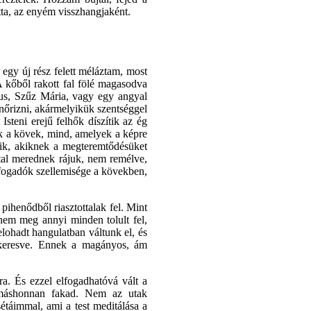
tta, az enyém visszhangjaként.
gy új rész felett méláztam, most
 A kőből rakott fal fölé magasodva
ézus, Szűz Mária, vagy egy angyal
enőrizni, akármelyikük szentséggel
steni erejű felhők díszítik az ég
ek a kövek, mind, amelyek a képre
ik, akiknek a megteremtődésüket
ttal merednek rájuk, nem remélve,
fogadók szellemisége a kövekben,
 pihenődből riasztottalak fel. Mint
nem meg annyi minden tolult fel,
elohadt hangulatban váltunk el, és
 keresve. Ennek a magányos, ám
a. És ezzel elfogadhatóvá vált a
re máshonnan fakad. Nem az utak
étáimmal, ami a test meditálása a