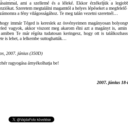
ásaimmal, ami a szellemé és a léleké. Ekkor érzékeljük a legjob
enziókat. Szeretem megtalálni magamtól a helyes lépéseket a megfelelő
számomra a fény világosságához. Te meg talán vezetni szeretnél…
 hogy immár Téged is kereslek az ösvényeimen magányosan bolyongv
eled vagyok, akkor viszont meg akarom élni azt a magányt is, amin 
, amiben Te már régóta tudatosan keringesz, hogy ott is találkozh
te is lehet, a lelkembe suttoghatták…
s, 2007. június (350D)
fehér ragyogása árnyékolhatja be!
2007. június 18-