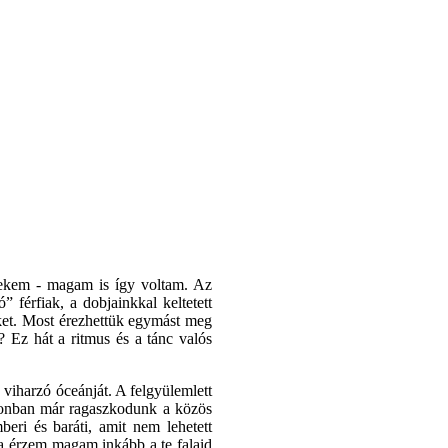
nekem - magam is így voltam. Az
 férfiak, a dobjainkkal keltetett
nket. Most érezhettük egymást meg
? Ez hát a ritmus és a tánc valós
viharzó óceánját. A felgyülemlett
azonban már ragaszkodunk a közös
eri és baráti, amit nem lehetett
a érzem magam inkább a te falaid