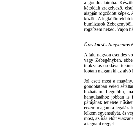
a gondolataimba. Készül
kétoldalt szegélyező, els
alapján rögződött képek. 
között. A legkülönfélébb i
bumlizások Zebegényből, 
rögzítsem neked. Vajon há
Üres kocsi
- Nagymaros é
A falu nagyon csendes vo
vagy Zebegényben, ebbe
titokzatos csodával tekin
loptam magam ki az alvó 
Jól esett most a magány
gondolatban veled sétált
bízhattam. Legutóbb, ma
hangulatához jobban is i
párájának lehelete hűsít
érzem magam a legalázatos
lelkem egyensúlyát, és vég
most, az írás előtt vissza
a tegnapi reggel...