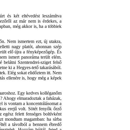
rt és két eltévedést leszámítva
ezőről az már nem is érdekes, a
apban, még akkor is, ha a többiek
n. Nem ismertem ezt, új utakra,
letti nagy platót, ahonnan szép
rült elő újra a fényképezőgép. És
nem ismert panoráma terült elém.
 belátni Szentendrei-sziget felső
etne ki a Hegyes-tető takarásából.
étek. Elég sokat elidőztem itt. Nem
ítás ellenére is, hogy még a képek
ymaroshoz. Egy kedves kolléganőm
al? Ahogy elmaradoztak a faházak,
el is vontam a koncentrálásomat a
us erejű volt. Sötét fenyők őrző
z egész felett fenséges boltívként
 Azt mondtam magamban: ha sírba
éltél a távolból a bennem ébredő
éreztelek. Hozzám bújtál, fejed a