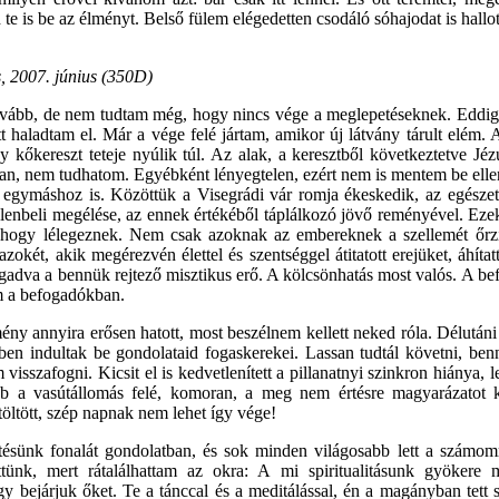
te is be az élményt. Belső fülem elégedetten csodáló sóhajodat is hallo
, 2007. június (350D)
vább, de nem tudtam még, hogy nincs vége a meglepetéseknek. Eddig e
tt haladtam el. Már a vége felé jártam, amikor új látvány tárult elém.
y kőkereszt teteje nyúlik túl. Az alak, a keresztből következtetve J
l van, nem tudhatom. Egyébként lényegtelen, ezért nem is mentem be ell
egymáshoz is. Közöttük a Visegrádi vár romja ékeskedik, az egészet I
jelenbeli megélése, az ennek értékéből táplálkozó jövő reményével. Ez
 ahogy lélegeznek. Nem csak azoknak az embereknek a szellemét őrz
okét, akik megérezvén élettel és szentséggel átitatott erejüket, áhíta
adva a bennük rejtező misztikus erő. A kölcsönhatás most valós. A be
m a befogadókban.
lmény annyira erősen hatott, most beszélnem kellett neked róla. Délutáni
ben indultak be gondolataid fogaskerekei. Lassan tudtál követni, ben
sszafogni. Kicsit el is kedvetlenített a pillanatnyi szinkron hiánya, l
b a vasútállomás felé, komoran, a meg nem értésre magyarázatot
öltött, szép napnak nem lehet így vége!
tésünk fonalát gondolatban, és sok minden világosabb lett a számomr
zöttünk, mert rátalálhattam az okra: A mi spiritualitásunk gyöke
bejárjuk őket. Te a tánccal és a meditálással, én a magányban tett s