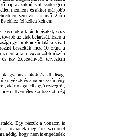
ező napra azokból volt szükségem
kellett mennem, és akkor már jobb
 ébrednem sem volt könnyű. 2 óra
s ehhez fel kellett kelnem.
al kezdtük a kirándulásokat, azok
k tovább az utak bejárását. Ezen a
rsaság egy törökmezői találkozóval
kozást beszéltük meg 10 órára a
em, nem a falu legvonzóbb részén
, és így Zebegényből terveztem
nok, gyanús alakok és kihaltság.
zú árnyékok és a narancsszín fény
ól, akár magát elhagyó részegről,
inden? Ilyen éles kontrasztot még
fiatalok. Egy részük a vonaton is
agát, a maradék meg üres szemmel
ra addig, hogy nem is engedtelek