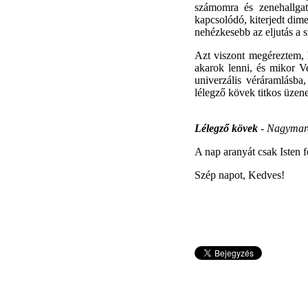
számomra és zenehallgat
kapcsolódó, kiterjedt dim
nehézkesebb az eljutás a 
Azt viszont megéreztem,
akarok lenni, és mikor V
univerzális véráramlásba
lélegző kövek titkos üzene
Lélegző kövek
- Nagymaro
A nap aranyát csak Isten 
Szép napot, Kedves!