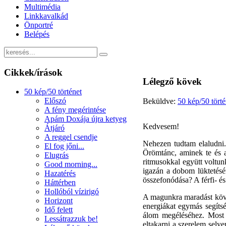
Multimédia
Linkkavalkád
Önportré
Belépés
Cikkek/írások
Lélegző kövek
50 kép/50 történet
Előszó
Beküldve:
50 kép/50 törté
A fény megérintése
Apám Doxája újra ketyeg
Kedvesem!
Átjáró
A reggel csendje
Nehezen tudtam elaludni
El fog jőni...
Örömtánc, aminek te és a 
Elugrás
ritmusokkal együtt voltun
Good morning...
igazán a dobom lüktetésén
Hazatérés
összefonódása? A férfi- és
Háttérben
Hollóból vízirigó
A magunkra maradást követ
Horizont
energiákat egymás segíts
Idő felett
álom megéléséhez. Most a
Lessátrazzuk be!
eltakarni a szerelem sel