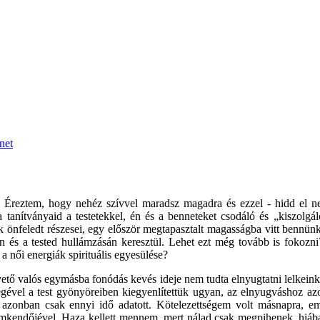
net
. Éreztem, hogy nehéz szívvel maradsz magadra és ezzel - hidd el 
tanítványaid a testetekkel, én és a benneteket csodáló és „kiszolgáló”
k önfeledt részesei, egy először megtapasztalt magasságba vitt bennü
 és a tested hullámzásán keresztül. Lehet ezt még tovább is fokozni
 a női energiák spirituális egyesülése?
ő valós egymásba fonódás kevés ideje nem tudta elnyugtatni lelkeink 
égével a test gyönyöreiben kiegyenlítettük ugyan, az elnyugváshoz 
zonban csak ennyi idő adatott. Kötelezettségem volt másnapra, emb
yemkendőjével. Haza kellett mennem, mert nálad csak megpihenek, hiáb