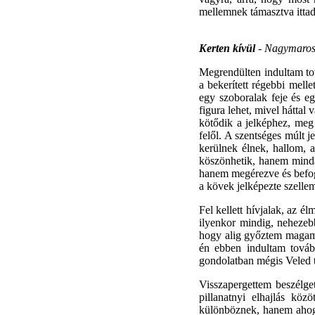
mellemnek támasztva ittad 
Kerten kívül
- Nagymaros
Megrendülten indultam to
a bekerített régebbi melle
egy szoboralak feje és eg
figura lehet, mivel hátta
kötődik a jelképhez, meg 
felől. A szentséges múlt 
kerülnek élnek, hallom,
köszönhetik, hanem mindaz
hanem megérezve és befog
a kövek jelképezte szelle
Fel kellett hívjalak, az é
ilyenkor mindig, nehezeb
hogy alig győztem magam vi
én ebben indultam továb
gondolatban mégis Veled t
Visszapergettem beszélge
pillanatnyi elhajlás kö
különböznek, hanem ahogy 