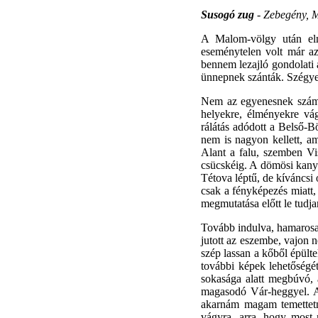
Susogó zug
- Zebegény, M
A Malom-völgy után elmú
eseménytelen volt már a
bennem lezajló gondolati 
ünnepnek szánták. Szégyel
Nem az egyenesnek számí
helyekre, élményekre vá
rálátás adódott a Belső-B
nem is nagyon kellett, a
Alant a falu, szemben Vis
csücskéig. A dömösi kanya
Tétova léptű, de kíváncsi ó
csak a fényképezés miatt,
megmutatása előtt le tudjam
Tovább indulva, hamarosa
jutott az eszembe, vajon 
szép lassan a kőből épült
további képek lehetőségé
sokasága alatt megbúvó, a
magasodó Vár-heggyel. A
akarnám magam temettetni
vágyra, arra, hogy most m