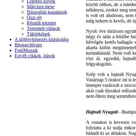
Lélegző kövek
között otthon, de a mind
Márciusi mese
néhányra, ezeket meg nem 
Nászruhás kanalasok
is volt ott aludnom, nem
Őszi rét
még nekem is kevés, de úg
Rémült tekintet
Teremtett világok
Nyolc éve túrázom együtt 
Tükörképek
négy év után a felsőbe ba
A tájfényképezés kisiskolája
hétvégén kettős ballagás v
Blogarchívum
akarta külön megünnepeln
FotóMozaik
turistaháznál. Nem volt 
Egyéb cikkek, írások
visz át, egyedül, hajna
felgyalogolni.
Szép volt a hajnali Nyug
Vasárnap 5 órakor mi is l
ünnepet varázsolt a mocso
akár csak éjszakai műszak
nem éltem meg semmiben.
Hajnali Nyugati
- Budape
A vonaton is kevesen volt
folytatta a ki tudja mik
bámult ki az ablakon. Na