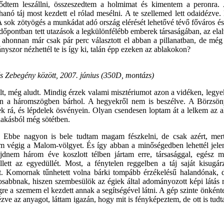
ődtem leszállni, összeszedtem a holmimat és kimentem a peronra. A
uhanó táj most kezdett el rólad mesélni. A te szellemed lett odaidézve
A sok zötyögés a munkádat adó ország elérését lehetővé tévő főváros é
dőpontban tett utazások a legkülönfélébb emberek társaságában, az elalv
ahonnan már csak pár perc választott el abban a pillanatban, de még 
nyszor nézhettél te is így ki, talán épp ezeken az ablakokon?
s Zebegény között, 2007. június (350D, montázs)
lt, még aludt. Mindig érzek valami misztériumot azon a vidéken, leg
n a háromszögben bárhol. A hegyekről nem is beszélve. A Börzs
tek rá, és lépdelek ösvényein. Olyan csendesen loptam át a lelkem az 
lakásból még sötétben.
. Ebbe nagyon is bele tudtam magam fészkelni, de csak azért, mert
am végig a Malom-völgyet. És így abban a minőségedben lehettél jele
jdnem három éve koszlott télben jártam erre, társasággal, egész
llett az egyedüllét. Most, a fénytelen reggelben a táj saját kisugár
ett. Komornak tűnhetett volna bárki tompább érzékelésű halandónak, 
abbnak, hiszen szembesülök az égiek által adományozott képi látás r
re a szemem el kezdett annak a segítségével látni. A gép szinte önként
nézve az anyagot, láttam igazán, hogy mit is fényképeztem, de ott is tu