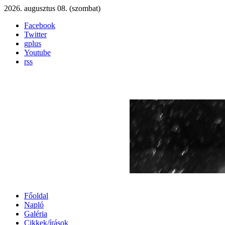
2026. augusztus 08. (szombat)
Facebook
Twitter
gplus
Youtube
rss
Főoldal
Napló
Galéria
Cikkek/írások