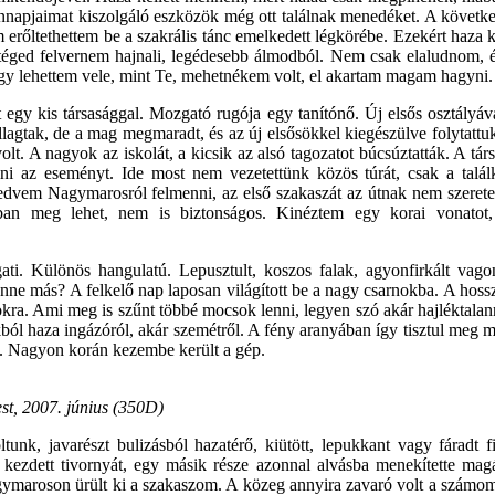
ennapjaimat kiszolgáló eszközök még ott találnak menedéket. A követk
erőltethettem be a szakrális tánc emelkedett légkörébe. Ezekért haza 
 téged felvernem hajnali, legédesebb álmodból. Nem csak elaludnom,
y lehettem vele, mint Te, mehetnékem volt, el akartam magam hagyni. É
egy kis társasággal. Mozgató rugója egy tanítónő. Új elsős osztályáv
llagtak, de a mag megmaradt, és az új elsősökkel kiegészülve folytattu
olt. A nagyok az iskolát, a kicsik az alsó tagozatot búcsúztatták. A tá
i az eseményt. Ide most nem vezetettünk közös túrát, csak a talál
kedvem Nagymarosról felmenni, az első szakaszát az útnak nem szeret
lban meg lehet, nem is biztonságos. Kinéztem egy korai vonatot
ati. Különös hangulatú. Lepusztult, koszos falak, agyonfirkált vago
enne más? A felkelő nap laposan világított be a nagy csarnokba. A hoss
kra. Ami meg is szűnt többé mocsok lenni, legyen szó akár hajléktalanr
ból haza ingázóról, akár szemétről. A fény aranyában így tisztul meg m
 Nagyon korán kezembe került a gép.
st, 2007. június (350D)
unk, javarészt bulizásból hazatérő, kiütött, lepukkant vagy fáradt 
or kezdett tivornyát, egy másik része azonnal alvásba menekítette m
gymaroson ürült ki a szakaszom. A közeg annyira zavaró volt a számom