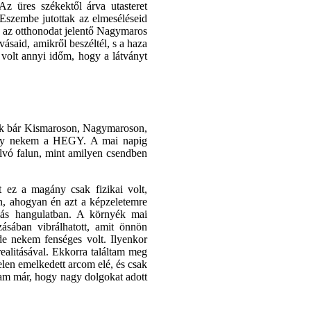
z üres székektől árva utasteret
. Eszembe jutottak az elmeséléseid
s az otthonodat jelentő Nagymaros
ásaid, amikről beszéltél, s a haza
volt annyi időm, hogy a látványt
yek bár Kismaroson, Nagymaroson,
öny nekem a HEGY. A mai napig
alvó falun, mint amilyen csendben
 ez a magány csak fizikai volt,
n, ahogyan én azt a képzeletemre
 más hangulatban. A környék mai
zásában vibrálhatott, amit önnön
de nekem fenséges volt. Ilyenkor
ealitásával. Ekkorra találtam meg
elen emelkedett arcom elé, és csak
dtam már, hogy nagy dolgokat adott