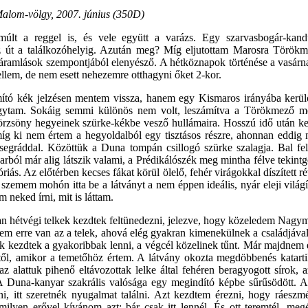
alom-völgy, 2007. június (350D)
lt a reggel is, és vele együtt a varázs. Egy szarvasbogár-kandú
z út a találkozóhelyig. Azután meg? Míg eljutottam Marosra Törökm
áramlások szempontjából elenyésző. A hétköznapok történése a vasárn
lem, de nem esett nehezemre otthagyni őket 2-kor.
tó kék jelzésen mentem vissza, hanem egy Kismaros irányába kerülő
gytam. Sokáig semmi különös nem volt, leszámítva a Törökmező mel
örzsöny hegyeinek szürke-kékbe vesző hullámaira. Hosszú idő után ke
míg ki nem értem a hegyoldalból egy tisztásos részre, ahonnan eddig 
egráddal. Közöttük a Duna tompán csillogó szürke szalagja. Bal felé
rból már alig látszik valami, a Prédikálószék meg mintha félve tekintg
riás. Az előtérben kecses fákat körül ölelő, fehér virágokkal díszített r
 szemem mohón itta be a látványt a nem éppen ideális, nyár eleji világ
 neked írni, mit is láttam.
n hétvégi telkek kezdtek feltünedezni, jelezve, hogy közeledem Nag
nem erre van az a telek, ahová elég gyakran kimenekülnek a családjáv
ek kezdtek a gyakoribbak lenni, a végcél közelinek tűnt. Már majdnem 
től, amikor a temetőhöz értem. A látvány okozta megdöbbenés katartik
z alattuk pihenő eltávozottak lelke által fehéren beragyogott sírok, a
 Duna-kanyar szakrális valósága egy megindító képbe sűrűsödött.
, itt szeretnék nyugalmat találni. Azt kezdtem érezni, hogy ráeszm
ilyen erővel kívánom azt: bár csak itt lennél. És ott teremtél, meg