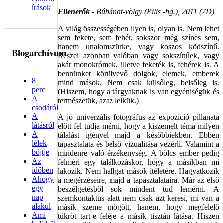
írások
Ellenerők
- Búbánat-völgy (Pilis -hg.), 2011 (7D)
A világ összességében ilyen is, olyan is. Nem lehet
sem fekete, sem fehér, sokszor még színes sem,
hanem unalomszürke, vagy koszos ködszínű.
Blogarchívum
Részei azonban valóban vagy sokszínűek, vagy
akár monokrómok, illetve feketék is, fehérek is. A
bennünket körülvevő dolgok, elemek, emberek
8
mind mások. Nem csak külsőleg, belsőleg is.
perc
(Hiszem, hogy a tárgyaknak is van egyéniségük és
A
természetük, azaz lelkük.)
csodáról
A
A jó univerzális fotográfus az expozíció pillanata
látásról
előtt fel tudja mérni, hogy a kiszemelt téma milyen
A
tálalást igényel majd a későbbiekben. Ebben
lélek
tapasztalata és belső vizualitása vezérli. Valamint a
böjtje
mindenre való érzékenység. A bölcs ember pedig
Az
felméri egy találkozáskor, hogy a másikban mi
időben
lakozik. Nem hallgat mások ítéletére. Hagyatkozik
Ahogy
a megérzéseire, majd a tapasztalataira. Már az első
egy
beszélgetésből sok mindent tud lemérni. A
nap
szemkontaktus alatt nem csak azt keresi, mi van a
alakul
másik szeme mögött, hanem, hogy megfelelő
Ami
tükröt tart-e feléje a másik tisztán látása. Hiszen