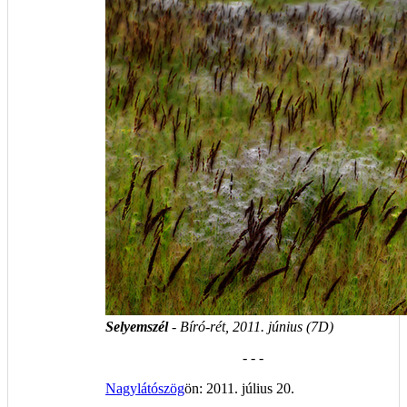
Selyemszél
- Bíró-rét, 2011. június (7D)
- - -
Nagylátószög
ön: 2011. július 20.