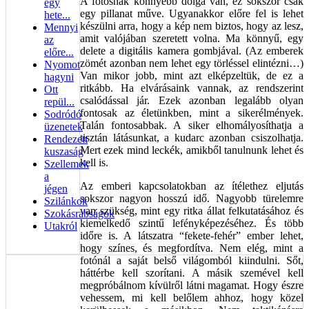
A fotósnak könnyebb dolga van, ez sokszor csak
egy
egy pillanat műve. Ugyanakkor előre fel is lehet
hete...
készülni arra, hogy a kép nem biztos, hogy az lesz,
Mennyi
amit valójában szeretett volna. Ma könnyű, egy
az
delete a digitális kamera gombjával. (Az emberek
előre...
zömét azonban nem lehet egy törléssel elintézni…)
Nyomot
Van mikor jobb, mint azt elképzeltük, de ez a
hagyni
ritkább. Ha elvárásaink vannak, az rendszerint
Ott
csalódással jár. Ezek azonban legalább olyan
repül...
fontosak az életünkben, mint a sikerélmények.
Sodródó
Talán fontosabbak. A siker elhomályosíthatja a
üzenetek
tisztán látásunkat, a kudarc azonban csiszolhatja.
Rendezett
Mert ezek mind leckék, amikből tanulnunk lehet és
kuszaság
kell is.
Szellemek
a
Az emberi kapcsolatokban az ítélethez eljutás
jégen
sokszor nagyon hosszú idő. Nagyobb türelemre
Szilánkok
van szükség, mint egy ritka állat felkutatásához és
Szokásrabságok
kiemelkedő szintű lefényképezéséhez. És több
Utakról
időre is. A látszatra “fekete-fehér” ember lehet,
hogy színes, és megfordítva. Nem elég, mint a
fotónál a saját belső világomból kiindulni. Sőt,
háttérbe kell szorítani. A másik szemével kell
megpróbálnom kívülről látni magamat. Hogy észre
vehessem, mi kell belőlem ahhoz, hogy közel