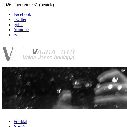
2026. augusztus 07. (péntek)
Facebook
Twitter
gplus
Youtube
rss
Főoldal
Napló