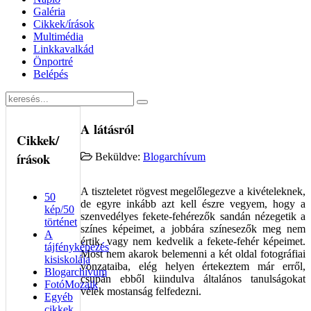
Galéria
Cikkek/írások
Multimédia
Linkkavalkád
Önportré
Belépés
A látásról
Cikkek/
írások
Beküldve:
Blogarchívum
A tiszteletet rögvest megelőlegezve a kivételeknek,
50
de egyre inkább azt kell észre vegyem, hogy a
kép/50
szenvedélyes fekete-fehérezők sandán nézegetik a
történet
színes képeimet, a jobbára színesezők meg nem
A
értik, vagy nem kedvelik a fekete-fehér képeimet.
tájfényképezés
Most nem akarok belemenni a két oldal fotográfiai
kisiskolája
vonzataiba, elég helyen értekeztem már erről,
Blogarchívum
csupán ebből kiindulva általános tanulságokat
FotóMozaik
vélek mostanság felfedezni.
Egyéb
cikkek,