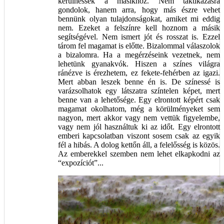
kerülhessek a másikhoz. Nem taktikázásra
gondolok, hanem arra, hogy más észre vehet
bennünk olyan tulajdonságokat, amiket mi eddig
nem. Ezeket a felszínre kell hoznom a másik
segítségével. Nem ismert jót és rosszat is. Ezzel
tárom fel magamat is előtte. Bizalommal válaszolok
a bizalomra. Ha a megérzéseink vezetnek, nem
lehetünk gyanakvók. Hiszen a színes világra
ránézve is érezhetem, ez fekete-fehérben az igazi.
Mert abban leszek benne én is. De színessé is
varázsolhatok egy látszatra színtelen képet, mert
benne van a lehetősége. Egy elrontott képért csak
magamat okolhatom, még a körülményeket sem
nagyon, mert akkor vagy nem vettük figyelembe,
vagy nem jól használtuk ki az időt. Egy elrontott
emberi kapcsolatban viszont sosem csak az egyik
fél a hibás. A dolog kettőn áll, a felelősség is közös.
Az emberekkel szemben nem lehet elkapkodni az
“expozíciót”...