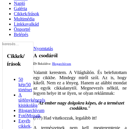
Napló
Galéria
Cikkek/írások
Multimédia
Linkkavalkád
Önportré
Belépés
Nyomtatás
A csodáról
Cikkek/
írások
Beküldve:
Blogarchívum
Valamit kerestem. A Világhálón. És belefutottam
egy cikkbe. Mindegy miről szól. Az is, hogy
50
kikről. Nem ez a lényeg. Hanem az alábbi mondat
kép/50
az egyik cikkalanytól. Megnevezés nélkül, ne
történet
legyen helye itt se ilyen, se olyan reklámnak:
A
tájfényképezés
"Az ember nagy dolgokra képes, de a természet
kisiskolája
csodákra."
Blogarchívum
FotóMozaik
(???) Had vitatkozzak, legalább itt!
Egyéb
cikkek,
A természetnek nem kell megteremtenie a