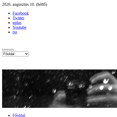
2026. augusztus 10. (hétfő)
Facebook
Twitter
gplus
Youtube
rss
Főoldal