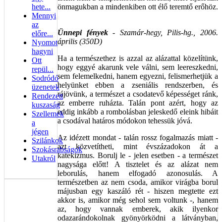
hete...
önmagukban a mindenkiben ott élő teremtő erőhöz.
Mennyi
az
Ünnepi fények
- Szamár-hegy, Pilis-hg., 2006.
előre...
április (350D)
Nyomot
hagyni
Ha a természethez is azzal az alázattal közelítünk,
Ott
hogy eggyé akarunk vele válni, sem leereszkedni,
repül...
sem felemelkedni, hanem egyezni, felismerhetjük a
Sodródó
helyünket ebben a zseniális rendszerben, és
üzenetek
rájövünk, a természet a csodatevő képességet ránk,
Rendezett
az emberre ruházta. Talán pont azért, hogy az
kuszaság
eddig inkább a rombolásban jeleskedő eleink hibáit
Szellemek
a csodával határos módokon tehessük jóvá.
a
jégen
Az idézett mondat - talán rossz fogalmazás miatt -
Szilánkok
azt közvetítheti, mint évszázadokon át a
Szokásrabságok
katekizmus. Borulj le - jelen esetben - a természet
Utakról
nagysága előtt! A tisztelet és az alázat nem
leborulás, hanem elfogadó azonosulás. A
természetben az nem csoda, amikor virágba borul
májusban egy kaszáló rét - hiszen megtette ezt
akkor is, amikor még sehol sem voltunk -, hanem
az, hogy vannak emberek, akik ilyenkor
odazarándokolnak gyönyörködni a látványban,