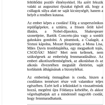
feltöltődni pozitív élményekkel. Ha azért fekszik
valaki az augusztusi éjszakai égbolt alá, hogy a
csillagok súlya alatt ne saját kicsinységét, hanem a
helyét a rendben kutassa.
Az ember képes a csodára! Elég a szuperszónikus
repülőgépekre, a szitárra, a frissen őrölt kávé
illatára, a Nobel-díjasokra, Shakespeare
szonettjeire, Bartók Concerto-jára vagy a somlói
galuskára gondolni. A piramisok, a Csalagút, a
Sixtusi kápolna, Mozart Requiemje, a Mona Lisa,
Miles Davis trombitajátéka, egy megpatkolt tojás,
CSODÁK! Miért? Mert nem kellenek, nem
szükségesek az emberiség fennmaradásához. Az
emberi alkotószellemiségének, az alkotásban és az
alkotás élvezetében megtalált életöröm, saját
korlátaink áthágásának a bizonyítékai.
Az emberiség önmagában is csoda, hiszen a
csodálatos természet része volt valamikor teljes
egészében. Ezért kell a lelkünkkel is visszatérnünk
hozzá, megtérni újra Földanya kebelébe, és akkor
végrehajthatjuk azt a mindennél nagyobb csodát,
hogy fennmaradhatunk.