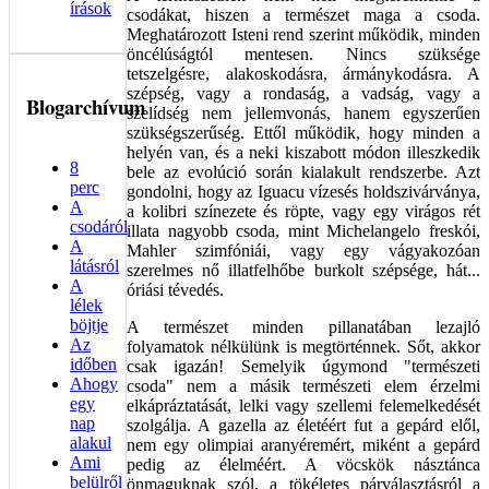
írások
csodákat, hiszen a természet maga a csoda.
Meghatározott Isteni rend szerint működik, minden
öncélúságtól mentesen. Nincs szüksége
tetszelgésre, alakoskodásra, ármánykodásra. A
szépség, vagy a rondaság, a vadság, vagy a
Blogarchívum
szelídség nem jellemvonás, hanem egyszerűen
szükségszerűség. Ettől működik, hogy minden a
helyén van, és a neki kiszabott módon illeszkedik
8
bele az evolúció során kialakult rendszerbe. Azt
perc
gondolni, hogy az Iguacu vízesés holdszivárványa,
A
a kolibri színezete és röpte, vagy egy virágos rét
csodáról
illata nagyobb csoda, mint Michelangelo freskói,
A
Mahler szimfóniái, vagy egy vágyakozóan
látásról
szerelmes nő illatfelhőbe burkolt szépsége, hát...
A
óriási tévedés.
lélek
böjtje
A természet minden pillanatában lezajló
Az
folyamatok nélkülünk is megtörténnek. Sőt, akkor
időben
csak igazán! Semelyik úgymond "természeti
Ahogy
csoda" nem a másik természeti elem érzelmi
egy
elkápráztatását, lelki vagy szellemi felemelkedését
nap
szolgálja. A gazella az életéért fut a gepárd elől,
alakul
nem egy olimpiai aranyéremért, miként a gepárd
Ami
pedig az élelméért. A vöcskök násztánca
belülről
önmaguknak szól, a tökéletes párválasztásról a