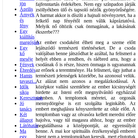
jön
fajfenntartás érdekében. Nem egy színpadon járják
Április
zsöllyékben ülő és tapsoló nézők gyönyörűségére.
Árnyék
A harmat akkor is díszíti a hajnali növényzetet, ha a
és
felkelő nap fényétől nem válik kápráztatóvá.
fény
Melyik nő öltözik csak önmagának, a lakásának
Egy
ékszerbe???
kiállítás
margójára
Az ember csodaként élheti meg a szeme előtt
Egy
lejátszódó természeti történéseket. De a csoda
kő
valójában benne játszódhat le azáltal, ha felismeri a
meséje
helyét ebben a rendben, és ráébred arra, hogy a
Fények
csodának ő is része, hiszen önmaga is ugyanannak
Ébredés
az erőnek a teremtménye. Ha felismeri, úgy juthat a
Hamis
természeti jelenségek közelébe, ha azonosul velük.
tavaszi...
Az alázat nem azonos a megalázkodással. A
Idők
középkor vallási szemlélete az ember kicsinységét
síkja
hirdette az Isteni erőt megnyilvánító egyházzal
Keresztutak
szemben. A templomok méretei, az orgonák
Jó
mennydörgése is ezt szolgálta leginkább. Az
tanács
embert meghajlásra kényszerítette az oltár előtt. A
Két
templomban vagy az olvasóra kellett meredni előre
állapot
hajolva, vagy túl magasra ahhoz, hogy az ember
Látóhatár
megtalálhassa a középpontját, az egyensúlyát
Ma
benne. A mai kor spirituális érzékenységű emberei
egy
Istent nem a templomokban keresik, mert eljutottak