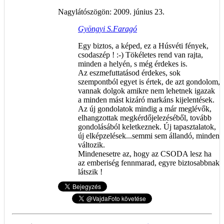
Nagylátószögön: 2009. június 23.
Gyöngyi S.Faragó
Egy biztos, a képed, ez a Húsvéti fények,
csodaszép ! :-) Tökéletes rend van rajta,
minden a helyén, s még érdekes is.
Az eszmefuttatásod érdekes, sok
szempontból egyet is értek, de azt gondolom,
vannak dolgok amikre nem lehetnek igazak
a minden mást kizáró markáns kijelentések.
Az új gondolatok mindig a már meglévők,
elhangzottak megkérdőjelezéséből, tovább
gondolásából keletkeznek. Új tapasztalatok,
új elképzelések...semmi sem állandó, minden
változik.
Mindenesetre az, hogy az CSODA lesz ha
az emberiség fennmarad, egyre biztosabbnak
látszik !