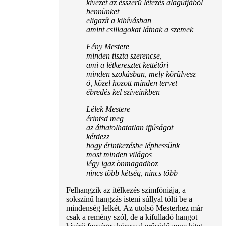
kivezet az ésszerű létezés alagútjából
bennünket
eligazít a kihívásban
amint csillagokat látnak a szemek
Fény Mestere
minden tiszta szerencse,
ami a létkeresztet kettétöri
minden szokásban, mely körülvesz
ó, közel hozott minden tervet
ébredés kel szíveinkben
Lélek Mestere
érintsd meg
az áthatolhatatlan ifjúságot
kérdezz
hogy érintkezésbe léphessünk
most minden világos
légy igaz önmagadhoz
nincs több kétség, nincs több
Felhangzik az ítélkezés szimfóniája, a
sokszínű hangzás isteni súllyal tölti be a
mindenség lelkét. Az utolsó Mesterhez már
csak a remény szól, de a kifulladó hangot