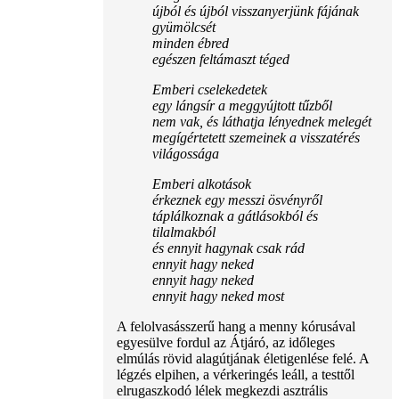
újból és újból visszanyerjünk fájának
gyümölcsét
minden ébred
egészen feltámaszt téged
Emberi cselekedetek
egy lángsír a meggyújtott tűzből
nem vak, és láthatja lényednek melegét
megígértetett szemeinek a visszatérés
világossága
Emberi alkotások
érkeznek egy messzi ösvényről
táplálkoznak a gátlásokból és
tilalmakból
és ennyit hagynak csak rád
ennyit hagy neked
ennyit hagy neked
ennyit hagy neked most
A felolvasásszerű hang a menny kórusával
egyesülve fordul az Átjáró, az időleges
elmúlás rövid alagútjának életigenlése felé. A
légzés elpihen, a vérkeringés leáll, a testtől
elrugaszkodó lélek megkezdi asztrális