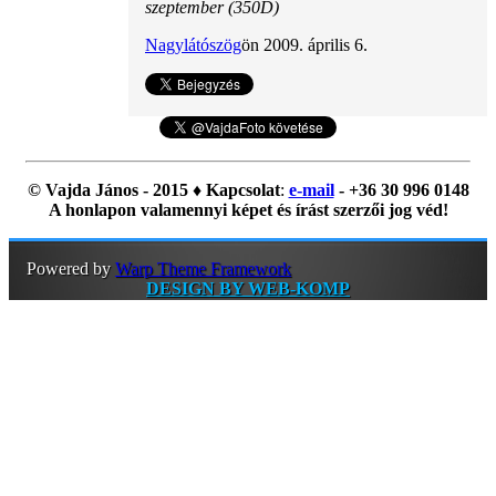
szeptember (350D)
Nagylátószög
ön 2009. április 6.
© Vajda János - 2015 ♦ Kapcsolat
:
e-mail
- +36 30 996 0148
A honlapon valamennyi képet és írást szerzői jog véd!
Powered by
Warp Theme Framework
DESIGN BY WEB-KOMP