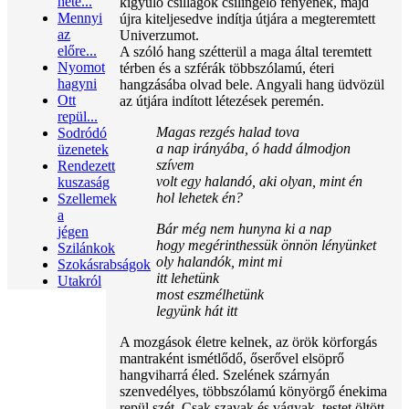
hete...
kigyúló csillagok csilingelő fényének, majd
Mennyi
újra kiteljesedve indítja útjára a megteremtett
az
Univerzumot.
előre...
A szóló hang szétterül a maga által teremtett
Nyomot
térben és a szférák többszólamú, éteri
hagyni
hangzásába olvad bele. Angyali hang üdvözül
Ott
az útjára indított létezések peremén.
repül...
Magas rezgés halad tova
Sodródó
a nap irányába, ó hadd álmodjon
üzenetek
szívem
Rendezett
volt egy halandó, aki olyan, mint én
kuszaság
hol lehetek én?
Szellemek
a
Bár még nem hunyna ki a nap
jégen
hogy megérinthessük önnön lényünket
Szilánkok
oly halandók, mint mi
Szokásrabságok
itt lehetünk
Utakról
most eszmélhetünk
legyünk hát itt
A mozgások életre kelnek, az örök körforgás
mantraként ismétlődő, őserővel elsöprő
hangviharrá éled. Szelének szárnyán
szenvedélyes, többszólamú könyörgő énekima
repül szét. Csak szavak és vágyak, testet öltött