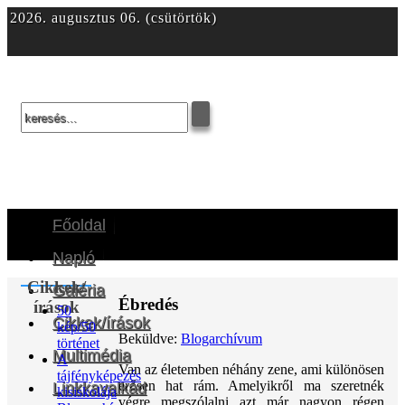
2026. augusztus 06. (csütörtök)
Facebook
Twitter
gplus
Youtube
rss
Főoldal
Napló
Cikkek/
Galéria
Ébredés
írások
50
Cikkek/írások
kép/50
Beküldve:
Blogarchívum
történet
Multimédia
A
Van az életemben néhány zene, ami különösen
tájfényképezés
erősen hat rám. Amelyikről ma szeretnék
Linkkavalkád
kisiskolája
végre megszólalni azt már nagyon régen