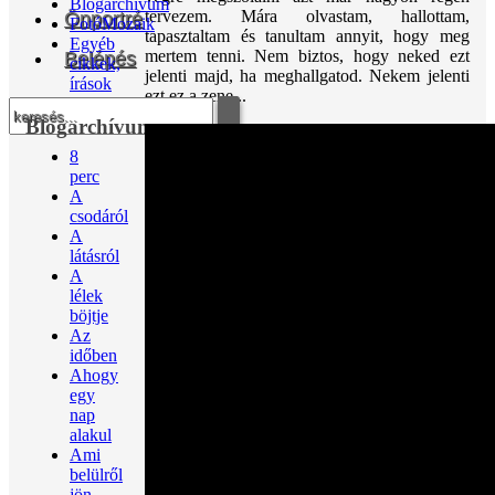
Blogarchívum
tervezem. Mára olvastam, hallottam,
Önportré
FotóMozaik
tapasztaltam és tanultam annyit, hogy meg
Egyéb
mertem tenni. Nem biztos, hogy neked ezt
Belépés
cikkek,
jelenti majd, ha meghallgatod. Nekem jelenti
írások
ezt ez a zene...
Blogarchívum
8
perc
A
csodáról
A
látásról
A
lélek
böjtje
Az
időben
Ahogy
egy
nap
alakul
Ami
belülről
jön