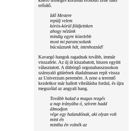
kísérő fenséges kórussal erősödő zene hitet
erősítő.
Idő Mestere
repülj velem
körös-körül földjeinken
ahogy nézünk
mindig egyre közelebb
most mi parancsolunk
búcsúzzunk hát, istenhozzád!
Kavargó hangok ragadnak tovább, immár
visszafele. Az új út kiszabatott, hiszen együtt
választatott. A dübörgő orgonabasszusokon
szárnyaló gitárének diadalmasan repít vissza
az Univerzum peremére. A zene a teremtő
kezdetkor már hallott vibrálásba fordul, és újra
megszólal az angyali hang.
Tovább halad a magas rezgés
a nap irányába ó, szívem hadd
álmodjon
vége egy halandónak, aki olyan volt
mint én
mintha én volnék az