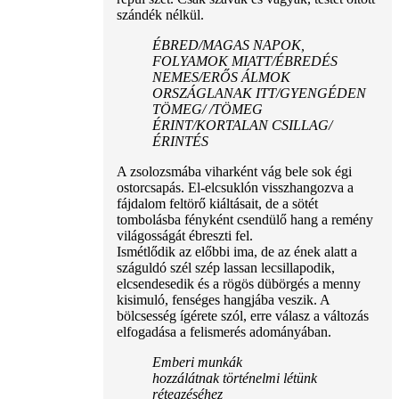
szándék nélkül.
ÉBRED/MAGAS NAPOK,
FOLYAMOK MIATT/ÉBREDÉS
NEMES/ERŐS ÁLMOK
ORSZÁGLANAK ITT/GYENGÉDEN
TÖMEG/ /TÖMEG
ÉRINT/KORTALAN CSILLAG/
ÉRINTÉS
A zsolozsmába viharként vág bele sok égi
ostorcsapás. El-elcsuklón visszhangozva a
fájdalom feltörő kiáltásait, de a sötét
tombolásba fényként csendülő hang a remény
világosságát ébreszti fel.
Ismétlődik az előbbi ima, de az ének alatt a
száguldó szél szép lassan lecsillapodik,
elcsendesedik és a rögös dübörgés a menny
kisimuló, fenséges hangjába veszik. A
bölcsesség ígérete szól, erre válasz a változás
elfogadása a felismerés adományában.
Emberi munkák
hozzálátnak történelmi létünk
rétegzéséhez