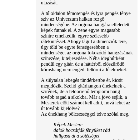
utazását.
A túloldalon fémcsengés és lyra pengés fénye
szív az Univerzum halkan rezgő
mindenségébe. Az orgona hangjára elfeledett
képek futnak el. A zene egyre magasabb
szintre emelkedik, egyre szélesebb
rátekintéssel. Ahogy tágul a dimenziók tere,
úgy tölti be egyre fenségesebben a
mindenséget az orgona fokozódó hangzásának
színezése, kiteljesedése. Néha ideghúrként
pendül egy gitár, de a háttérből előszűrődő
kórushang nem engedi feltörni a félelmeket.
A súlytalan lebegés tündérkertbe ér, kicsit
megidőzik. Szelíd gitárhangon énekelnek a
szirének, de a feldörrenő templomi hang
tovább ragad a síkokba. Már a jövő sejlik, a
Mesterek előtt számot kell adni, hová lehet az
út tovább kijelölve?
Az énekhang bölcsességgel telve szólal meg.
Képek Mestere
dalok bocsátják fényüket rád
hallgasd át a sötétséget