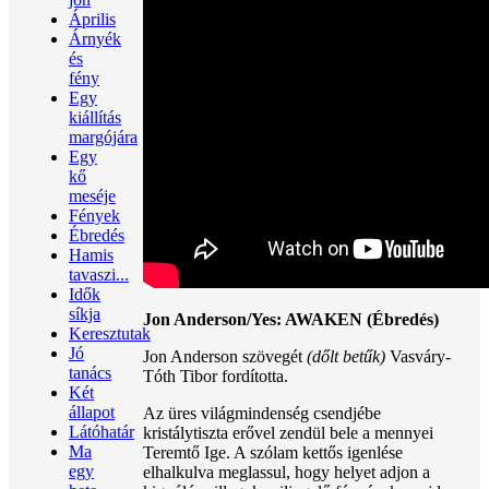
Április
Árnyék
és
fény
Egy
kiállítás
margójára
Egy
kő
meséje
Fények
Ébredés
Hamis
tavaszi...
Idők
síkja
Jon Anderson/Yes: AWAKEN (Ébredés)
Keresztutak
Jó
Jon Anderson szövegét
(dőlt betűk)
Vasváry-
tanács
Tóth Tibor fordította.
Két
állapot
Az üres világmindenség csendjébe
Látóhatár
kristálytiszta erővel zendül bele a mennyei
Ma
Teremtő Ige. A szólam kettős igenlése
egy
elhalkulva meglassul, hogy helyet adjon a