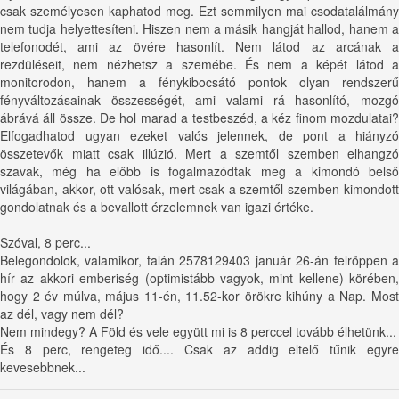
csak személyesen kaphatod meg. Ezt semmilyen mai csodatalálmány
nem tudja helyettesíteni. Hiszen nem a másik hangját hallod, hanem a
telefonodét, ami az övére hasonlít. Nem látod az arcának a
rezdüléseit, nem nézhetsz a szemébe. És nem a képét látod a
monitorodon, hanem a fénykibocsátó pontok olyan rendszerű
fényváltozásainak összességét, ami valami rá hasonlító, mozgó
ábrává áll össze. De hol marad a testbeszéd, a kéz finom mozdulatai?
Elfogadhatod ugyan ezeket valós jelennek, de pont a hiányzó
összetevők miatt csak illúzió. Mert a szemtől szemben elhangzó
szavak, még ha előbb is fogalmazódtak meg a kimondó belső
világában, akkor, ott valósak, mert csak a szemtől-szemben kimondott
gondolatnak és a bevallott érzelemnek van igazi értéke.
Szóval, 8 perc...
Belegondolok, valamikor, talán 2578129403 január 26-án felröppen a
hír az akkori emberiség (optimistább vagyok, mint kellene) körében,
hogy 2 év múlva, május 11-én, 11.52-kor örökre kihúny a Nap. Most
az dél, vagy nem dél?
Nem mindegy? A Föld és vele együtt mi is 8 perccel tovább élhetünk...
És 8 perc, rengeteg idő.... Csak az addig eltelő tűnik egyre
kevesebbnek...