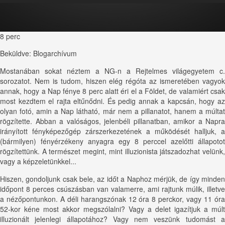
8 perc
Beküldve:
Blogarchívum
Mostanában sokat néztem a NG-n a Rejtelmes világegyetem c.
sorozatot. Nem is tudom, hiszen elég régóta az ismeretében vagyok
annak, hogy a Nap fénye 8 perc alatt éri el a Földet, de valamiért csak
most kezdtem el rajta eltűnődni. És pedig annak a kapcsán, hogy az
olyan fotó, amin a Nap látható, már nem a pillanatot, hanem a múltat
rögzítette. Abban a valóságos, jelenbéli pillanatban, amikor a Napra
irányított fényképezőgép zárszerkezetének a működését halljuk, a
(bármilyen) fényérzékeny anyagra egy 8 perccel azelőtti állapotot
rögzítettünk. A természet megint, mint illuzionista játszadozhat velünk,
vagy a képzeletünkkel...
Hiszen, gondoljunk csak bele, az időt a Naphoz mérjük, de így minden
időpont 8 perces csúszásban van valamerre, ami rajtunk múlik, illetve
a nézőpontunkon. A déli harangszónak 12 óra 8 perckor, vagy 11 óra
52-kor kéne most akkor megszólalni? Vagy a delet igazítjuk a múlt
illuzionált jelenlegi állapotához? Vagy nem veszünk tudomást a