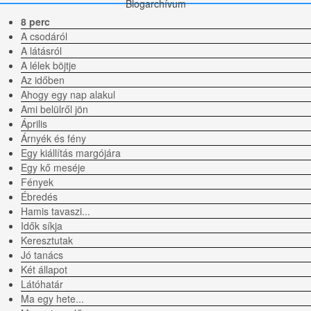
Blogarchívum
8 perc
A csodáról
A látásról
A lélek böjtje
Az időben
Ahogy egy nap alakul
Ami belülről jön
Április
Árnyék és fény
Egy kiállítás margójára
Egy kő meséje
Fények
Ébredés
Hamis tavaszi...
Idők síkja
Keresztutak
Jó tanács
Két állapot
Látóhatár
Ma egy hete...