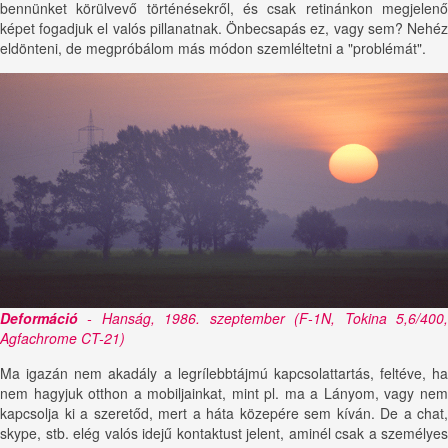
bennünket körülvevő történésekről, és csak retinánkon megjelenő
képet fogadjuk el valós pillanatnak. Önbecsapás ez, vagy sem? Nehéz
eldönteni, de megpróbálom más módon szemléltetni a "problémát".
Deformáció
- Hanság, 1986. szeptember (F-1N, Tokina 5,6/400,
Agfachrome CT-21)
Ma igazán nem akadály a legrílebbtájmú kapcsolattartás, feltéve, ha
nem hagyjuk otthon a mobiljainkat, mint pl. ma a Lányom, vagy nem
kapcsolja ki a szeretőd, mert a háta közepére sem kíván. De a chat,
skype, stb. elég valós idejű kontaktust jelent, aminél csak a személyes