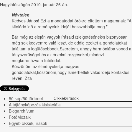
Nagylátószög
ön 2010. január 26-án.
Névtelen
Kedves János! Ezt a mondatodat örökre eltettem magamnak: "A
kitolódó idő a reményeink idejét hosszabbítja meg."
Bár még az elején vagyok írásaid ízlelgetésének/s bizonyosan
még sok kedvemre való lesz/, de eddig ezeket a gondolatokat
találtam a legütősebbnek.Szeretem, ahogy harmóniába vonod a
tényszerűséget és az érzelmi rezgéseket,mindezt
megkoronázva a fotóiddal.
Köszönöm az élményeket,a magvas
gondolatokat,köszönöm,hogy ismerhetlek valós idejű kontaktus
révén. Zita
Cikkek/írások
50 kép/50 történet
A tájfényképezés kisiskolája
Blogarchívum
FotóMozaik
Egyéb cikkek, írások