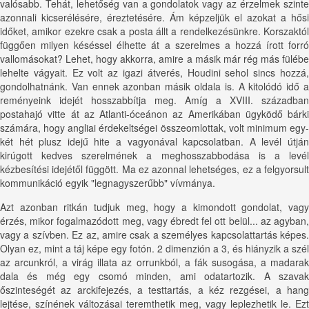
valósabb. Tehát, lehetőség van a gondolatok vagy az érzelmek szinte
azonnali kicserélésére, éreztetésére. Ám képzeljük el azokat a hősi
időket, amikor ezekre csak a posta állt a rendelkezésünkre. Korszaktól
függően milyen késéssel élhette át a szerelmes a hozzá írott forró
vallomásokat? Lehet, hogy akkorra, amire a másik már rég más fülébe
lehelte vágyait. Ez volt az igazi átverés, Houdini sehol sincs hozzá,
gondolhatnánk. Van ennek azonban másik oldala is. A kitolódó idő a
reményeink idejét hosszabbítja meg. Amíg a XVIII. században
postahajó vitte át az Atlanti-óceánon az Amerikában ügyködő bárki
számára, hogy angliai érdekeltségei összeomlottak, volt minimum egy-
két hét plusz idejű hite a vagyonával kapcsolatban. A levél útján
kirúgott kedves szerelmének a meghosszabbodása is a levél
kézbesítési idejétől függött. Ma ez azonnal lehetséges, ez a felgyorsult
kommunikáció egyik "legnagyszerűbb" vívmánya.
Azt azonban ritkán tudjuk meg, hogy a kimondott gondolat, vagy
érzés, mikor fogalmazódott meg, vagy ébredt fel ott belül... az agyban,
vagy a szívben. Ez az, amire csak a személyes kapcsolattartás képes.
Olyan ez, mint a táj képe egy fotón. 2 dimenzión a 3, és hiányzik a szél
az arcunkról, a virág illata az orrunkból, a fák susogása, a madarak
dala és még egy csomó minden, ami odatartozik. A szavak
őszinteségét az arckifejezés, a testtartás, a kéz rezgései, a hang
lejtése, színének változásai teremthetik meg, vagy leplezhetik le. Ezt