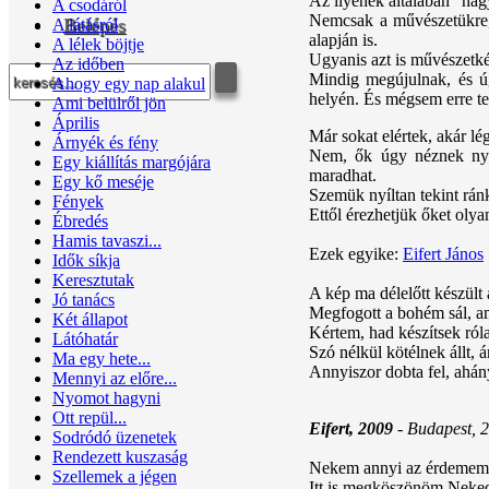
Az ilyenek általában "na
A csodáról
Nemcsak a művészetükre, 
Belépés
A látásról
alapján is.
A lélek böjtje
Ugyanis azt is művészetké
Az időben
Mindig megújulnak, és ú
Ahogy egy nap alakul
helyén. És mégsem erre te
Ami belülről jön
Április
Már sokat elértek, akár lé
Árnyék és fény
Nem, ők úgy néznek nyí
Egy kiállítás margójára
maradhat.
Egy kő meséje
Szemük nyíltan tekint rán
Fények
Ettől érezhetjük őket oly
Ébredés
Hamis tavaszi...
Ezek egyike:
Eifert János
Idők síkja
Keresztutak
A kép ma délelőtt készül
Jó tanács
Megfogott a bohém sál, a
Két állapot
Kértem, had készítsek ról
Látóhatár
Szó nélkül kötélnek állt,
Ma egy hete...
Annyiszor dobta fel, ahá
Mennyi az előre...
Nyomot hagyni
Ott repül...
Eifert, 2009
- Budapest, 2
Sodródó üzenetek
Rendezett kuszaság
Nekem annyi az érdemem, 
Szellemek a jégen
Itt is megköszönöm Neked,