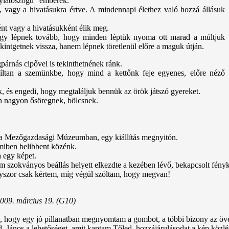
gylátószögű" emberek.
vagy a hivatásukra értve. A mindennapi élethez való hozzá állásuk
nt vagy a hivatásukként élik meg.
gy lépnek tovább, hogy minden léptük nyoma ott marad a múltjuk
kintgetnek vissza, hanem lépnek töretlenül előre a maguk útján.
gpárnás cipővel is tekinthetnének ránk.
ltan a szemünkbe, hogy mind a kettőnk feje egyenes, előre néző
k, és engedi, hogy megtaláljuk bennük az örök játszó gyereket.
an nagyon ősöregnek, bölcsnek.
t a Mezőgazdasági Múzeumban, egy kiállítás megnyitón.
miben belibbent közénk.
a egy képet.
 ám szokványos beállás helyett elkezdte a kezében lévő, bekapcsolt fén
nyszor csak kértem, míg végül szóltam, hogy megvan!
009. március 19. (G10)
hogy egy jó pillanatban megnyomtam a gombot, a többi bizony az övé
 János a lehetőséget, amit kaptam Tőled, hozzájárulásodat a kép közlés