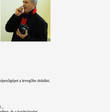
yképezőgépet a levegőbe dobálni.
...
éhez, és a barátságodat.