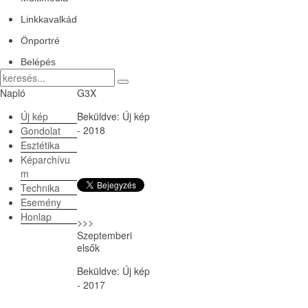
Linkkavalkád
Önportré
Belépés
Napló
G3X
Új kép
Beküldve:
Új kép
- 2018
Gondolat
Esztétika
Képarchívu
m
Technika
Esemény
Honlap
>>>
Szeptemberi
elsők
Beküldve:
Új kép
- 2017