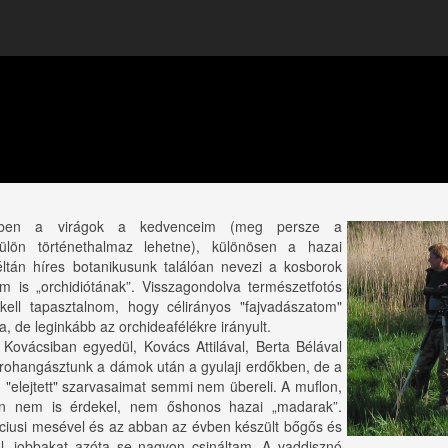
tben a virágok a kedvenceim (meg persze a
ülön történethalmaz lehetne), különösen a hazai
ltán híres botanikusunk találóan nevezi a kosborok
em is „orchidiótának”. Visszagondolva természetfotós
kell tapasztalnom, hogy célirányos "fajvadászatom"
a, de leginkább az orchideafélékre irányult.
Kovácsiban egyedül, Kovács Attilával, Berta Bélával
s rohangásztunk a dámok után a gyulaji erdőkben, de a
"elejtett" szarvasaimat semmi nem übereli. A muflon,
 nem is érdekel, nem őshonos hazai „madarak”.
rciusi mesével és az abban az évben készült bőgős és
l, jobbakat azóta se nagyon csináltam. A vaddisznó