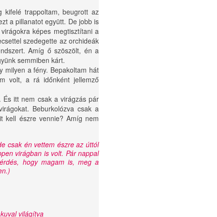
 kifelé trappoltam, beugrott az
t a pillanatot együtt. De jobb is
 virágokra képes megtisztítani a
ecsettel szedegette az orchideák
ndszert. Amíg ő szöszölt, én a
együnk semmiben kárt.
y milyen a fény. Bepakoltam hát
 volt, a rá időnként jellemző
 És itt nem csak a virágzás pár
virágokat. Beburkolózva csak a
it kell észre vennie? Amíg nem
e csak én vettem észre az úttól
pen virágban is volt. Pár nappal
kérdés, hogy magam is, meg a
en.)
kuval világítva