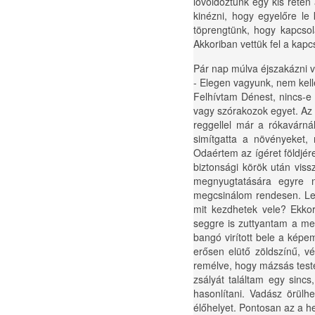
lövöldöztünk egy kis réten
kinézni, hogy egyelőre le
töprengtünk, hogy kapcsola
Akkoriban vettük fel a kap
Pár nap múlva éjszakázni v
- Elegen vagyunk, nem kell
Felhívtam Dénest, nincs-e
vagy szórakozok egyet. Az 
reggellel már a rókavárná
simítgatta a növényeket,
Odaértem az ígéret földjér
biztonsági körök után vis
megnyugtatására egyre n
megcsinálom rendesen. Leg
mit kezdhetek vele? Ekko
seggre is zuttyantam a me
bangó virított bele a képem
erősen elütő zöldszínű, vé
remélve, hogy mázsás test
zsályát találtam egy sinc
hasonlítani. Vadász örülh
élőhelyet. Pontosan az a h