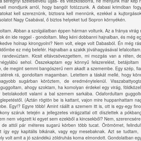
 a seregnyi széleslevelű ujjas- és vitézkosborra, ne menjünk már kép
 kell mondjunk arról, hogy bangót fotózzunk. A dabasi krimóban fogy
tokat kell szereznünk, biztosra kell mennünk, ezekkel a kujtorgások
csolatot Nagy Csabával, ő biztos helyeket tud Sopron környékén.
oltam. Abban a szolgálatban éppen hárman voltunk. Az a fránya virág
ek én ide reggel - gondoltam. Meg kéni dobbanni hajnalban, és még eg
 kedve holnap kirongyolni? Nem volt, elege volt Dabasból. Én még rá
időmbe ez még belefér. Hajnalban a szakik jóváhagyásával lefalcoltam
l randevúztam. Kicsit eltávcsövezgettem, mi mozgás van a réten, de
 négylábú sehol. Összekaptam egy könnyű felszerelést, betájoltam
e, de megint semmi bangószerű nem akadt a szemembe. Egy szép, fiatal
szatérek rá, gondoltam magamban. Letettem a táskát mellé, hogy kön
agyobb sugárban köröztem, de eredménytelenül. Visszabattyogt
uggoltam, ahogy szoktam, ha komolyan érdekel egy virág, földközel
r betolakodott valami a bal szemem sarkába. Odafordultam guggolt
glepetéstől. (Aztán rögtön be is kattant, vajon mire huppanhattam 
be. Egy!? Egyre több! Amint ráállt a szemem itt is, ott is egy-egy finom
kony száruk tetején a jellegzetes virágzattal ott díszlettek a pókba
em nem végzett ki egyet sem ezekből a kincsekből? Nem, szerencsére,
s, de attól pár méteres sugarú körben több tucat. Örömömet, felind
et így egy kapitális bikának, vagy egy mesebaknak. Azt se tudtam, 
ely volt amit a jó szándékú zöldruhás koma elmondott. Gondolatban eg