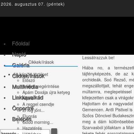
2026. augusztus 07. (péntek)
Facebook
Twitter
gplus
Youtube
rss
Főoldal
Napló
Lessátrazzuk be!
Cikkek/írások
Galéria
Hiába no, a természe
tájfényképezés, de az k
50 kép/50 történet
Cikkek/írások
orchideák. Soó Rezső, mé
Előszó
Multimédia
megszállottjait, tehát eng
A fény megérintése
múltamra, meglepetéssel 
Apám Doxája újra ketyeg
Linkkavalkád
kifejezetten csak a virágokr
Átjáró
Hajtottam én a nagyvadat 
A reggel csendje
Önportré
Gemencen. Antli Pistivel i
El fog jőni...
Szőcs Döncivel Budakeszin 
Elugrás
Belépés
meg a dám különösebben
Good morning...
Szarvasból jóllaktam a Má
Hazatérés
fekete-fehér sorozataimma
Háttérben