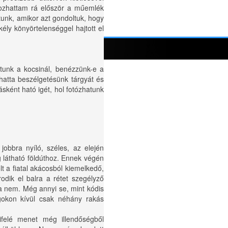
kozhattam rá először a műemlék
unk, amikor azt gondoltuk, hogy
ély könyörtelenséggel hajtott el
dtunk a kocsinál, benézzünk-e a
hatta beszélgetésünk tárgyát és
ásként ható igét, hol fotózhatunk
obbra nyíló, széles, az elején
g látható földúthoz. Ennek végén
lt a fiatal akácosból kiemelkedő,
rodik el balra a rétet szegélyző
ea nem. Még annyi se, mint kódis
gokon kívül csak néhány rakás
ifelé menet még illendőségből