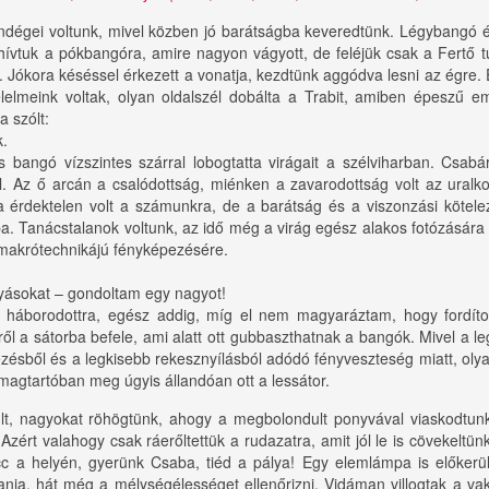
dégei voltunk, mivel közben jó barátságba keveredtünk. Légybangó és
ívtuk a pókbangóra, amire nagyon vágyott, de feléjük csak a Fertő t
. Jókora késéssel érkezett a vonatja, kezdtünk aggódva lesni az égre. 
elmeink voltak, olyan oldalszél dobálta a Trabit, amiben épeszű e
a szólt:
k.
bangó vízszintes szárral lobogtatta virágait a szélviharban. Csabár
. Az ő arcán a csalódottság, miénken a zavarodottság volt az uralk
a érdektelen volt a számunkra, de a barátság és a viszonzási kötele
 Tanácstalanok voltunk, az idő még a virág egész alakos fotózására i
g makrótechnikájú fényképezésére.
lyásokat – gondoltam egy nagyot!
 háborodottra, egész addig, míg el nem magyaráztam, hogy fordíto
tről a sátorba befele, ami alatt ott gubbaszthatnak a bangók. Mivel a 
pezésből és a legkisebb rekesznyílásból adódó fényveszteség miatt, ol
omagtartóban meg úgyis állandóan ott a lessátor.
lt, nagyokat röhögtünk, ahogy a megbolondult ponyvával viaskodtunk
. Azért valahogy csak ráerőltettük a rudazatra, amit jól le is cövekeltün
cc a helyén, gyerünk Csaba, tiéd a pálya! Egy elemlámpa is előkerült
ania, hát még a mélységélességet ellenőrizni. Vidáman villogtak a va