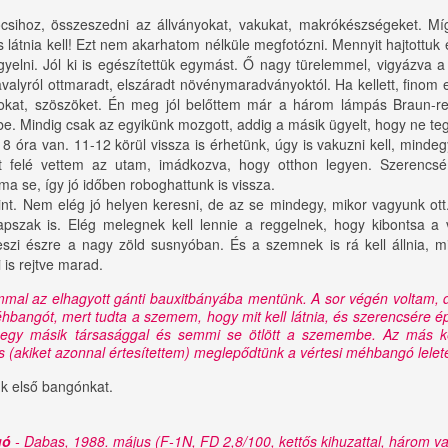
ocsihoz, összeszedni az állványokat, vakukat, makrókészségeket. Míg
látnia kell! Ezt nem akarhatom nélküle megfotózni. Mennyit hajtottuk ez
igyelni. Jól ki is egészítettük egymást. Ő nagy türelemmel, vigyázva a
avalyról ottmaradt, elszáradt növénymaradványoktól. Ha kellett, finom 
rokat, szöszöket. Én meg jól belőttem már a három lámpás Braun-re
m be. Mindig csak az egyikünk mozgott, addig a másik ügyelt, hogy ne t
óra van. 11-12 körül vissza is érhetünk, úgy is vakuzni kell, mindeg
t felé vettem az utam, imádkozva, hogy otthon legyen. Szerencsém
 se, így jó időben roboghattunk is vissza.
t. Nem elég jó helyen keresni, de az se mindegy, mikor vagyunk ott.
pszak is. Elég melegnek kell lennie a reggelnek, hogy kibontsa a 
szi észre a nagy zöld susnyóban. És a szemnek is rá kell állnia, m
i is rejtve marad.
mmal az elhagyott gánti bauxitbányába mentünk. A sor végén voltam, d
éhbangót, mert tudta a szemem, hogy mit kell látnia, és szerencsére ép
t egy másik társasággal és semmi se ötlött a szemembe. Az más 
s (akiket azonnal értesítettem) meglepődtünk a vértesi méhbangó lelet
k első bangónkat.
gó
- Dabas, 1988. május (F-1N, FD 2,8/100, kettős kihuzattal, három va