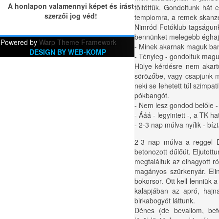
A honlapon valamennyi képet és írást
töltöttük. Gondoltunk hát
szerzői jog véd!
templomra, a remek skanzen
Nimród Fotóklub tagságunk 
bennünket melegebb éghajlat
Powered by
Warp Theme Framework
- Minek akarnak maguk ba
DESIGN BY WEB-KOMP
- Tényleg - gondoltuk mag
Hülye kérdésre nem akartun
sörözőbe, vagy csapjunk m
neki se lehetett túl szimpa
pókbangót.
- Nem lesz gondod belőle -
- Ááá - legyintett -, a TK ha
- 2-3 nap múlva nyílik - bízt
2-3 nap múlva a reggel D
betonozott dűlőút. Eljutot
megtaláltuk az elhagyott ró
magányos szürkenyár. Elind
bokorsor. Ott kell lenniük
kalapjában az apró, hajn
birkabogyót láttunk.
Dénes (de bevallom, befe