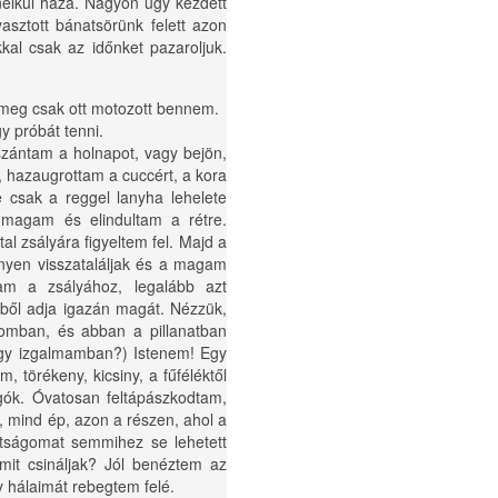
 nélkül haza. Nagyon úgy kezdett
asztott bánatsörünk felett azon
kal csak az időnket pazaroljuk.
 meg csak ott motozott bennem.
y próbát tenni.
szántam a holnapot, vagy bejön,
, hazaugrottam a cuccért, a kora
 csak a reggel lanyha lehelete
 magam és elindultam a rétre.
 zsályára figyeltem fel. Majd a
nyen visszataláljak és a magam
am a zsályához, legalább azt
ből adja igazán magát. Nézzük,
omban, és abban a pillanatban
nagy izgalmamban?) Istenem! Egy
, törékeny, kicsiny, a fűféléktől
ngók. Óvatosan feltápászkodtam,
 mind ép, azon a részen, ahol a
ultságomat semmihez se lehetett
mit csináljak? Jól benéztem az
y hálaimát rebegtem felé.