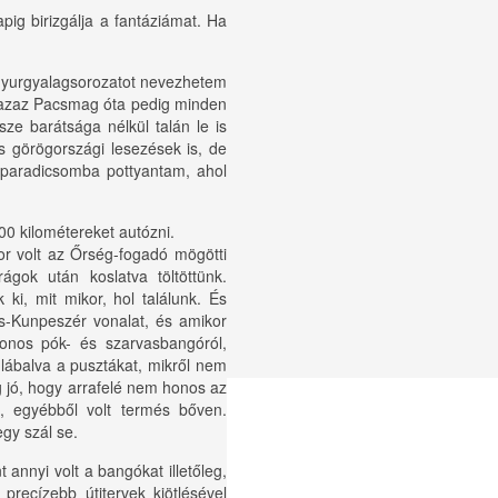
ig birizgálja a fantáziámat. Ha
 gyurgyalagsorozatot nevezhetem
azaz Pacsmag óta pedig minden
e barátsága nélkül talán le is
 görögországi lesezések is, de
rparadicsomba pottyantam, ahol
100 kilométereket autózni.
r volt az Őrség-fogadó mögötti
ágok után koslatva töltöttünk.
ki, mit mikor, hol találunk. És
-Kunpeszér vonalat, és amikor
honos pók- és szarvasbangóról,
glábalva a pusztákat, mikről nem
 jó, hogy arrafelé nem honos az
, egyébből volt termés bőven.
gy szál se.
nnyi volt a bangókat illetőleg,
recízebb útitervek kiötlésével