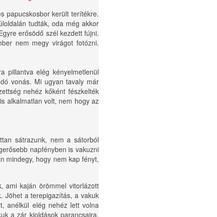
 papucskosbor került terítékre.
úloldalán tudták, oda még akkor
Egyre erősödő szél kezdett fújni.
mber nem megy virágot fotózni.
a pillantva elég kényelmetlenül
odó vonás. Mi ugyan tavaly már
zettség nehéz kőként fészkelték
s alkalmatlan volt, nem hogy az
ttan sátrazunk, nem a sátorból
legerősebb napfényben is vakuzni
yan mindegy, hogy nem kap fényt,
, ami kaján örömmel vitorlázott
k. Jöhet a terepigazítás, a vakuk
, anélkül elég nehéz lett volna
kuk a zár kioldások parancsaira,