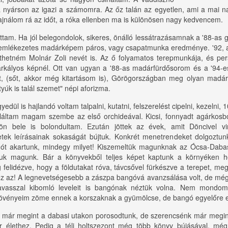
nyárson az igazi a számomra. Az őz talán az egyetlen, ami a mai nap
jnálom rá az időt, a róka ellenben ma is különösen nagy kedvencem.
tam. Ha jól belegondolok, sikeres, önálló lessátrazásamnak a '88-as
 emlékezetes madárképem páros, vagy csapatmunka eredménye. '92, 
etném Molnár Zoli nevét is. Az ő folyamatos terepmunkája, és persz
rkályos képnél. Ott van ugyan a '88-as madárfürdősorom és a '94-es
lt, (sőt, akkor még kitartásom is), Görögországban meg olyan madá
 tyúk is talál szemet" népi aforizma.
edül is hajlandó voltam talpalni, kutatni, felszerelést cipelni, kezelni, 
áltam magam szembe az első orchideával. Kicsi, fonnyadt agárkosbo
tön bele is bolondultam. Ezután jöttek az évek, amit Döncivel vir
tek leírásainak sokaságát bújtuk. Konkrét menetrendeket dolgoztunk 
ót akartunk, mindegy milyet! Kiszemeltük magunknak az Ócsa-Dabas
aptuk magunk. Bár a könyvekből teljes képet kaptunk a környéken 
g felidézve, hogy a földutakat róva, távcsővel fürkészve a terepet, me
 ez az! A legnevetségesebb a zászpa bangóvá avanzsálása volt, de még
 tavasszal kibomló leveleit is bangónak néztük volna. Nem mondom
övényeim zöme ennek a korszaknak a gyümölcse, de bangó egyelőre e
már megint a dabasi utakon porosodtunk, de szerencsénk már megint a
 élethez. Pedig a téli holtszezont még több könyv bújásával, még p