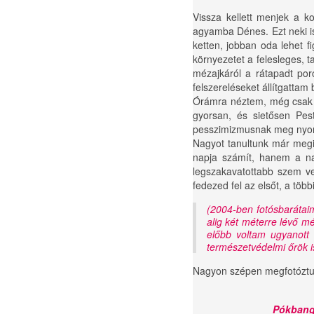
Vissza kellett menjek a k
agyamba Dénes. Ezt neki is 
ketten, jobban oda lehet f
környezetet a felesleges, t
mézajkáról a rátapadt po
felszereléseket állítgatta
Órámra néztem, még csak 8 
gyorsan, és sietősen Pes
pesszimizmusnak meg nyoma
Nagyot tanultunk már megin
napja számít, hanem a na
legszakavatottabb szem ve
fedezed fel az elsőt, a több
(2004-ben fotósbarátai
alig két méterre lévő m
előbb voltam ugyanot
természetvédelmi őrök i
Nagyon szépen megfotóztu
Pókban