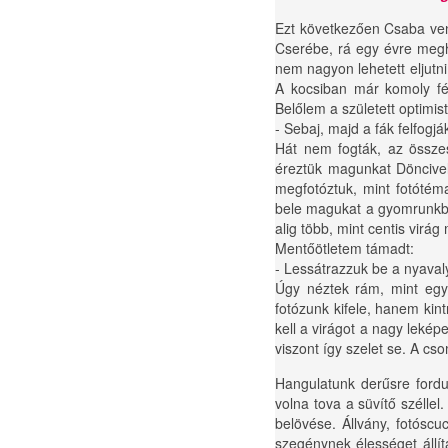
Ezt következően Csaba ven
Cserébe, rá egy évre megh
nem nagyon lehetett eljutni
A kocsiban már komoly fél
Belőlem a született optimist
- Sebaj, majd a fák felfogjá
Hát nem fogták, az összes 
éreztük magunkat Döncivel
megfotóztuk, mint fotótém
bele magukat a gyomrunkba.
alig több, mint centis virá
Mentőötletem támadt:
- Lessátrazzuk be a nyava
Úgy néztek rám, mint egy
fotózunk kifele, hanem kin
kell a virágot a nagy leké
viszont így szelet se. A cs
Hangulatunk derűsre fordu
volna tova a süvítő széllel
belövése. Állvány, fotóscu
szegénynek élességet állít