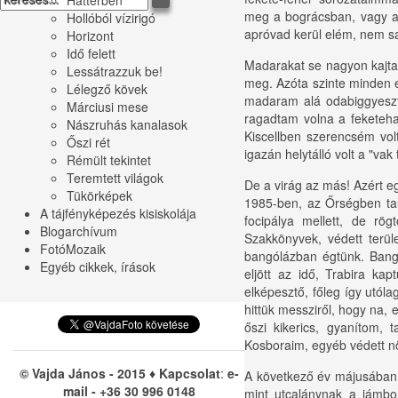
meg a bográcsban, vagy a 
Hollóból vízirigó
apróvad kerül elém, nem sa
Horizont
Idő felett
Madarakat se nagyon kajtat
Lessátrazzuk be!
meg. Azóta szinte minden
Lélegző kövek
madaram alá odabiggyeszth
Márciusi mese
ragadtam volna a feketeha
Nászruhás kanalasok
Kiscellben szerencsém vo
Őszi rét
igazán helytálló volt a "vak
Rémült tekintet
Teremtett világok
De a virág az más! Azért egy
Tükörképek
1985-ben, az Őrségben tal
A tájfényképezés kisiskolája
focipálya mellett, de rög
Blogarchívum
Szakkönyvek, védett terüle
FotóMozaik
bangólázban égtünk. Bang
Egyéb cikkek, írások
eljött az idő, Trabira k
elképesztő, főleg így utóla
hittük messziről, hogy na,
őszi kikerics, gyanítom,
Kosboraim, egyéb védett n
© Vajda János - 2015 ♦ Kapcsolat
:
e-
A következő év májusában 
mail
- +36 30 996 0148
mint utcalánynak a jámbor