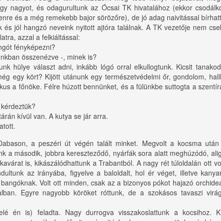
 egy nagyot, és odagurultunk az Ócsai TK hivatalához (ekkor csodál
re és a még remekebb bajor sörözőre), de jó adag naivitással bírhatt
és jól hangzó neveink nyitott ajtóra találnak. A TK vezetője nem csek
ra, azzal a felkiáltással:
ngót fényképezni?
unkban összenézve -, minek is?
k hülye választ adni, inkább lógó orral elkullogtunk. Kicsit tanako
ég egy kört? Kijött utánunk egy természetvédelmi őr, gondolom, hall
tikus a főnöke. Félre húzott bennünket, és a fülünkbe suttogta a szentír
 kérdeztük?
tárán kívül van. A kutya se jár arra.
atott.
abason, a peszéri út végén talált minket. Megvolt a kocsma után j
tunk a második, jobbra kereszteződő, nyárfák sora alatt meghúzódó, ali
kavárat is, kikászálódhattunk a Trabantból. A nagy rét túloldalán ott vo
ultunk az irányába, figyelve a baloldalt, hol ér véget, illetve kanya
 a bangóknak. Volt ott minden, csak az a bizonyos pókot hajazó orchid
alban. Egyre nagyobb köröket róttunk, de a szokásos tavaszi virá
lé én is) feladta. Nagy durrogva visszakoslattunk a kocsihoz. K