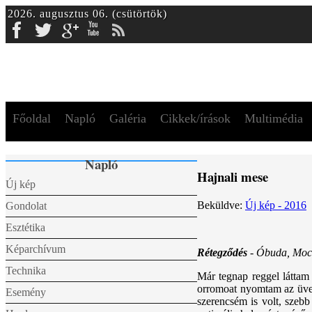
2026. augusztus 06. (csütörtök)
Facebook
Twitter
gplus
Youtube
rss
Főoldal
Napló
Galéria
Cikkek/írások
Multimédia
Napló
Hajnali mese
Új kép
Beküldve:
Új kép - 2016
Gondolat
Esztétika
Képarchívum
Rétegződés
- Óbuda, Mocs
Technika
Már tegnap reggel láttam
orromoat nyomtam az üveg
Esemény
szerencsém is volt, szebb