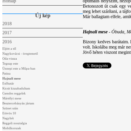
optimális helyszínt, néző
Honlap
Betonozott út csak egy ve
meg lehet szárítani, a tájf
Új
kép
Már ballagtam elfele, ami
2018
Hajnali mese
- Óbuda, Mo
2017
Bizony kedves barátaim. H
2016
volt. Iskolába meg már n
Eljött a tél
Jövő héten viszont megint
Nagykovácsi - öregtemető
Oda-vissza
Tegnap este
Ünnepi este a Műpa-ban
Patina
Hajnali mese
Esőhatár
Kicsit kiszabadultam
Csendes reggelek
Mártélyi mese
Besztercebányán jártam
Szünet után
Eötvös 10
Nagyhét
Reggeli nosztalgia
Mobilkorszak