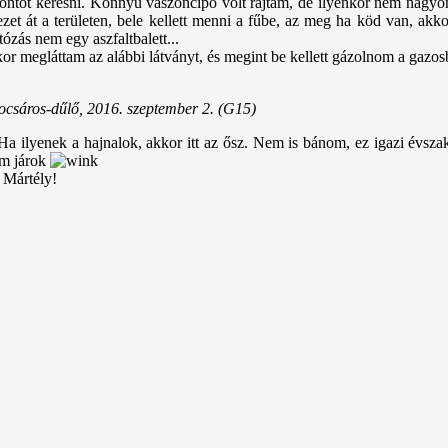
pontot keresni. Könnyű vászoncipő volt rajtam, de ilyenkor nem nagyon 
zet át a területen, bele kellett menni a fűbe, az meg ha köd van, akk
otózás nem egy aszfaltbalett...
kor megláttam az alábbi látványt, és megint be kellett gázolnom a gazos
csáros-dűlő, 2016. szeptember 2. (G15)
a ilyenek a hajnalok, akkor itt az ősz. Nem is bánom, ez igazi évsz
em járok
 Mártély!