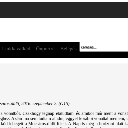
Linkkavalkád
Önportré
Belépés
áros-dűlő, 2016. szeptember 2. (G15)
 a vonatból. Csakhogy tegnap elaludtam, és amikor már ment a vonat 
hez. Aztán ma sem tudtam aludni, eggyel korábbi vonattal mentem, d
 köd lebegett a Mocsáros-dűlő felett. A Nap is még a horizont alatt ka