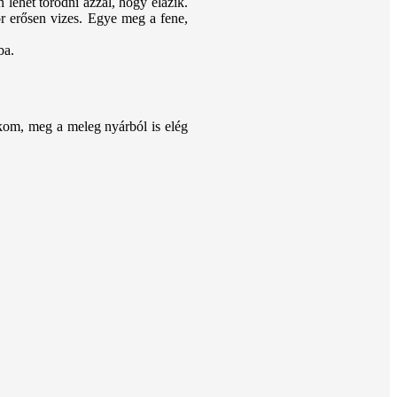
lehet törődni azzal, hogy elázik.
or erősen vizes. Egye meg a fene,
ba.
akom, meg a meleg nyárból is elég