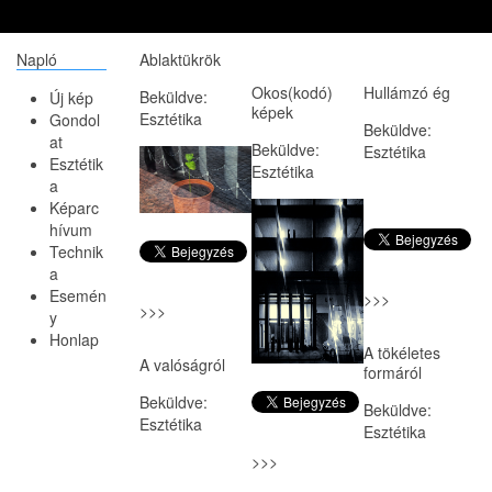
Napló
Ablaktükrök
Okos(kodó)
Hullámzó ég
Beküldve:
Új kép
képek
Esztétika
Gondol
Beküldve:
at
Beküldve:
Esztétika
Esztétik
Esztétika
a
Képarc
hívum
Technik
a
Esemén
>>>
>>>
y
Honlap
A tökéletes
A valóságról
formáról
Beküldve:
Beküldve:
Esztétika
Esztétika
>>>