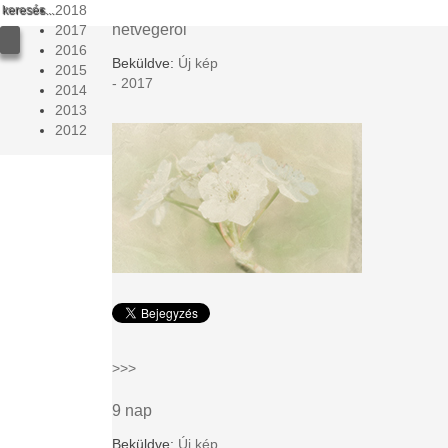
2018
Ez, az a
hétvégéről
2017
2016
Beküldve:
Új kép
2015
- 2017
2014
2013
2012
>>>
9 nap
Beküldve:
Új kép