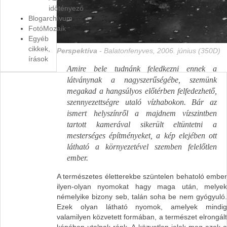
időtényező
Blogarchívum
FotóMozaik
Egyéb
cikkek,
Perspektíva
- Balatonfenyves, 2006. június (350D)
írások
Amire bele tudnánk feledkezni ennek a
látványnak a nagyszerűségébe, szemünk
megakad a hangsúlyos előtérben felfedezhető,
szennyezettségre utaló vízhabokon. Bár az
ismert helyszínről a majdnem vízszintben
tartott kamerával sikerült eltüntetni a
mesterséges építményeket, a kép elejében ott
látható a környezetével szemben felelőtlen
ember.
A természetes életterekbe szüntelen behatoló ember
ilyen-olyan nyomokat hagy maga után, melyek
némelyike bizony seb, talán soha be nem gyógyuló.
Ezek olyan látható nyomok, amelyek mindig
valamilyen közvetett formában, a természet elrongált