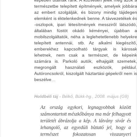
képében utalnak ránk. A közvetlen jelek meg azok a
természetbe telepített építmények, amelyek jobbára
az embert szolgálják, és bizony mindig tájidegen
elemként is éktelenkednek benne. A távvezetékek és
-oszlopok, ipari létesítmények messziről látszódó,
általában füstöt okádó kéményei, újabban a
mobilszolgáltatók, néha a leglehetetlenebb helyekre
telepített antennái, stb. Az alkalmi kiegészítő,
emberekhez kapcsolható tárgyak is károsak
lehetnek, nem csak a természet, de képeink
számára is. Parkoló autók, elhajigált szemetek,
megrongált használati eszközök, például.
Autóroncsokról, kiszolgált háztartási gépekről nem is
beszélve…
Holdbéli táj
- Bélkő, Bükk-hg., 2008. május (G9)
Az ország egykori, legnagyobbak között
számontartott mészkőbánya ma már felhagyott
területét ábrázolja a kép. A látvány sivár és
lehangoló, az egyedüli bíztató jel, hogy a
természet fokozatosan visszanyeri