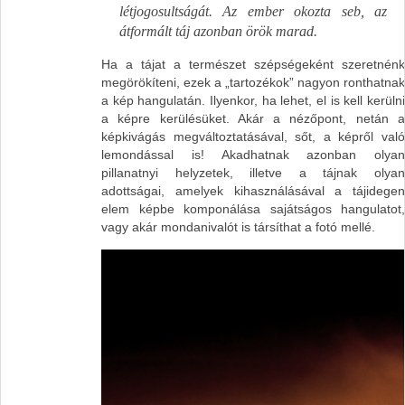
létjogosultságát. Az ember okozta seb, az
átformált táj azonban örök marad.
Ha a tájat a természet szépségeként szeretnénk
megörökíteni, ezek a „tartozékok” nagyon ronthatnak
a kép hangulatán. Ilyenkor, ha lehet, el is kell kerülni
a képre kerülésüket. Akár a nézőpont, netán a
képkivágás megváltoztatásával, sőt, a képről való
lemondással is! Akadhatnak azonban olyan
pillanatnyi helyzetek, illetve a tájnak olyan
adottságai, amelyek kihasználásával a tájidegen
elem képbe komponálása sajátságos hangulatot,
vagy akár mondanivalót is társíthat a fotó mellé.