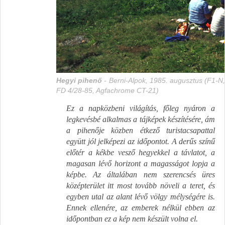
Hegyi pihenő
- Berni-Alpok, 1985. augusztus (F1-N
FD 4/28-85, Agfachrome CT-21)
Ez a napközbeni világítás, főleg nyáron a
legkevésbé alkalmas a tájképek készítésére, ám
a pihenője közben étkező turistacsapattal
együtt jól jelképezi az időpontot. A derűs színű
előtér a kékbe vesző hegyekkel a távlatot, a
magasan lévő horizont a magasságot lopja a
képbe. Az általában nem szerencsés üres
középterület itt most tovább növeli a teret, és
egyben utal az alant lévő völgy mélységére is.
Ennek ellenére, az emberek nélkül ebben az
időpontban ez a kép nem készült volna el.