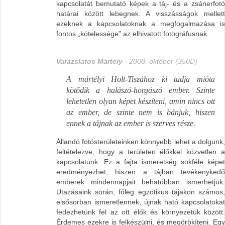
kapcsolatát bemutató képek a táj- és a zsánerfotó
határai között lebegnek. A visszásságok mellett
ezeknek a kapcsolatoknak a megfogalmazása is
fontos „kötelessége” az elhivatott fotográfusnak.
Varázslatos Mártély
- 2008. október (350D)
A mártélyi Holt-Tiszához ki tudja mióta
kötődik a halászó-horgászó ember. Szinte
lehetetlen olyan képet készíteni, amin nincs ott
az ember, de szinte nem is bánjuk, hiszen
ennek a tájnak az ember is szerves része.
Állandó fotósterületeinken könnyebb lehet a dolgunk,
feltételezve, hogy a területen élőkkel közvetlen a
kapcsolatunk. Ez a fajta ismeretség sokféle képet
eredményezhet, hiszen a tájban tevékenykedő
emberek mindennapjait behatóbban ismerhetjük.
Utazásaink során, főleg egzotikus tájakon számos,
elsősorban ismeretlennek, újnak ható kapcsolatokat
fedezhetünk fel az ott élők és környezetük között.
Érdemes ezekre is felkészülni, és megörökíteni. Egy