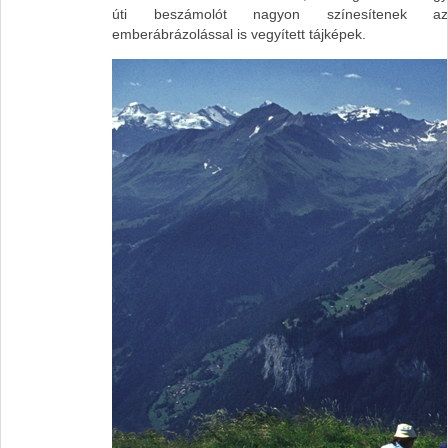
úti beszámolót nagyon színesítenek az
emberábrázolással is vegyített tájképek.