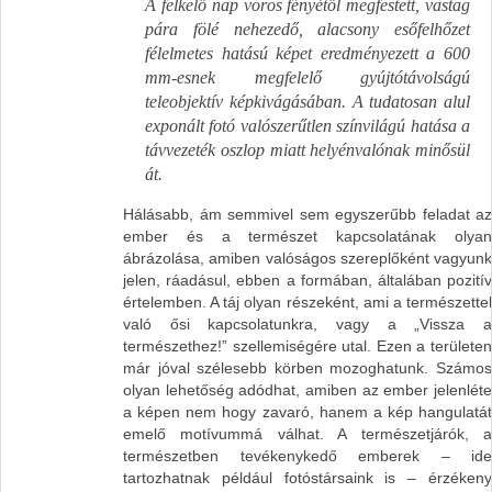
A felkelő nap vörös fényétől megfestett, vastag
pára fölé nehezedő, alacsony esőfelhőzet
félelmetes hatású képet eredményezett a 600
mm-esnek megfelelő gyújtótávolságú
teleobjektív képkivágásában. A tudatosan alul
exponált fotó valószerűtlen színvilágú hatása a
távvezeték oszlop miatt helyénvalónak minősül
át.
Hálásabb, ám semmivel sem egyszerűbb feladat az
ember és a természet kapcsolatának olyan
ábrázolása, amiben valóságos szereplőként vagyunk
jelen, ráadásul, ebben a formában, általában pozitív
értelemben. A táj olyan részeként, ami a természettel
való ősi kapcsolatunkra, vagy a „Vissza a
természethez!” szellemiségére utal. Ezen a területen
már jóval szélesebb körben mozoghatunk. Számos
olyan lehetőség adódhat, amiben az ember jelenléte
a képen nem hogy zavaró, hanem a kép hangulatát
emelő motívummá válhat. A természetjárók, a
természetben tevékenykedő emberek – ide
tartozhatnak például fotóstársaink is – érzékeny