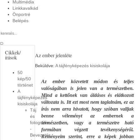
Multimédia
Linkkavalkád
Önportré
Belépés
Cikkek/
Az ember jelenléte
írások
Beküldve:
A tájfényképezés kisiskolája
50
kép/50
Az ember közvetett módon és teljes
történet
valóságában is jelen van a természetben.
A
Mind a kettőnek van áldásos és elátkozott
tájfényképezés
változata is. Itt ezt most nem taglalnám, ez az
kisiskolája
írás nem arra hivatott, hogy szóban valljak
Táj
benne véleményt az embernek a
és
fotográfia
természetben, vagy a természetre ható
-
formában végzett tevékenységéről.
Bevezetés
Reményeim szerint, erre a képek jobban