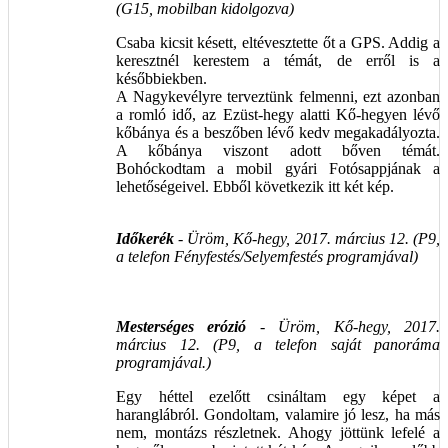
(G15, mobilban kidolgozva)
Csaba kicsit késett, eltévesztette őt a GPS. Addig a
keresztnél kerestem a témát, de erről is a
későbbiekben.
A Nagykevélyre terveztünk felmenni, ezt azonban
a romló idő, az Ezüst-hegy alatti Kő-hegyen lévő
kőbánya és a beszőben lévő kedv megakadályozta.
A kőbánya viszont adott bőven témát.
Bohóckodtam a mobil gyári Fotósappjának a
lehetőségeivel. Ebből következik itt két kép.
Időkerék
- Üröm, Kő-hegy, 2017. március 12. (P9,
a telefon Fényfestés/Selyemfestés programjával)
Mesterséges erózió
- Üröm, Kő-hegy, 2017.
március 12. (P9, a telefon saját panoráma
programjával.)
Egy héttel ezelőtt csináltam egy képet a
haranglábról. Gondoltam, valamire jó lesz, ha más
nem, montázs részletnek. Ahogy jöttünk lefelé a