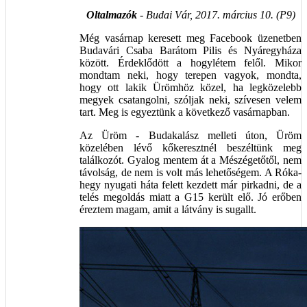
Oltalmazók
- Budai Vár, 2017. március 10. (P9)
Még vasárnap keresett meg Facebook üzenetben
Budavári Csaba Barátom Pilis és Nyáregyháza
között. Érdeklődött a hogylétem felől. Mikor
mondtam neki, hogy terepen vagyok, mondta,
hogy ott lakik Ürömhöz közel, ha legközelebb
megyek csatangolni, szóljak neki, szívesen velem
tart. Meg is egyeztünk a következő vasárnapban.
Az Üröm - Budakalász melleti úton, Üröm
közelében lévő kőkeresztnél beszéltünk meg
találkozót. Gyalog mentem át a Mészégetőtől, nem
távolság, de nem is volt más lehetőségem. A Róka-
hegy nyugati háta felett kezdett már pirkadni, de a
telés megoldás miatt a G15 került elő. Jó erőben
éreztem magam, amit a látvány is sugallt.