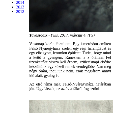
2014
2013
2012
Tavaszodik
- Pilis, 2017. március 4. (P9)
Vasárnap korán ébredtem. Egy ismerősöm említett
Felső-Nyáregyháza szélén egy régi haranglábat és
egy elhagyott, leromlott épületet. Tudta, hogy mind
a kettő a gyengém. Ránéztem a z órámra. Fél
tizenkettőre vissza kell érnem, születésnapi ebédre
készültünk egy közeli remek vendéglőbe. Van még
négy órám, induljunk neki, csak megjárom annyi
idő alatt, gyalog is.
Az első téma még Felső-Nyáregyháza határában
jött. Úgy látszik, ez az év a fákról fog szólni
.