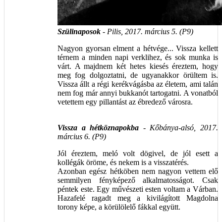
Szülinaposok
- Pilis, 2017. március 5. (P9)
Nagyon gyorsan elment a hétvége... Vissza kellett
térnem a minden napi verklihez, és sok munka is
várt. A majdnem két hetes kiesés éreztem, hogy
meg fog dolgoztatni, de ugyanakkor örültem is.
Vissza állt a régi kerékvágásba az életem, ami talán
nem fog már annyi bukkanót tartogatni. A vonatból
vetettem egy pillantást az ébredező városra.
Vissza a hétköznapokba
- Kőbánya-alsó, 2017.
március 6. (P9)
Jól éreztem, meló volt dögivel, de jól esett a
kollégák öröme, és nekem is a visszatérés.
Azonban egész hétköben nem nagyon vettem elő
semmilyen fényképező alkalmatosságot. Csak
péntek este. Egy művészeti esten voltam a Várban.
Hazafelé ragadt meg a kivilágított Magdolna
torony képe, a körülölelő fákkal együtt.