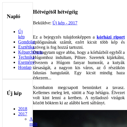
Hétvégétől hétvégéig
Napló
Beküldve:
Új kép - 2017
Új
kép
Ez a bejegyzés tulajdonképpen a
kórházi riport
Gondolat
epilógusának számít, ezért kicsit több kép és
Esztétika
szöveg is fog hozzá tartozni.
Képarchívum
Ott hagytam ugye abba, hogy a kórházból egyből a
Technika
Húgomhoz indultam, Pilisre. Szeretek kijárkálni,
Esemény
élvezem a Húgom fanyar humorát, a kutyák
Honlap
társaságát, a nagyon kis város, az ő részükön
falusias hangulatát. Egy kicsit mindig haza
érkezem...
Szombaton megcsapott bennünket a tavasz.
Új
kép
Kellemes meleg lett, sütött a Nap hétágra. Élvezet
volt kint lenni a kertben. A nyiladozó virágok
között böktem ki az alábbi kerti sáfrányt.
2018
2017
A
múlt