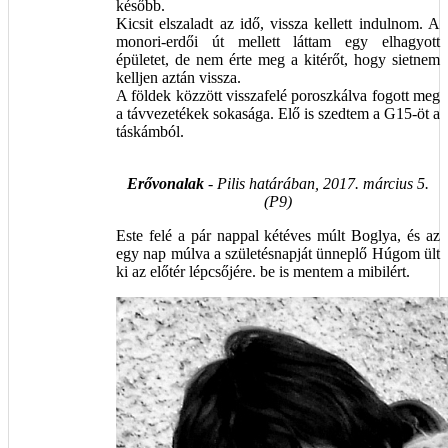
később.
Kicsit elszaladt az idő, vissza kellett indulnom. A
monori-erdői út mellett láttam egy elhagyott
épületet, de nem érte meg a kitérőt, hogy sietnem
kelljen aztán vissza.
A földek közzött visszafelé poroszkálva fogott meg
a távvezetékek sokasága. Elő is szedtem a G15-öt a
táskámból.
Erővonalak
- Pilis határában, 2017. március 5.
(P9)
Este felé a pár nappal kétéves múlt Boglya, és az
egy nap múlva a születésnapját ünneplő Húgom ült
ki az előtér lépcsőjére. be is mentem a mibilért.