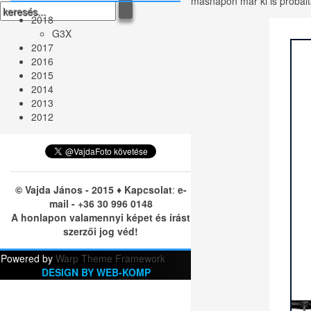
másnapon már ki is próbált
2018
G3X
2017
2016
2015
2014
2013
2012
© Vajda János - 2015 ♦ Kapcsolat
:
e-
mail
- +36 30 996 0148
A honlapon valamennyi képet és írást
szerzői jog véd!
Powered by
Warp Theme Framework
DESIGN BY WEB-KOMP