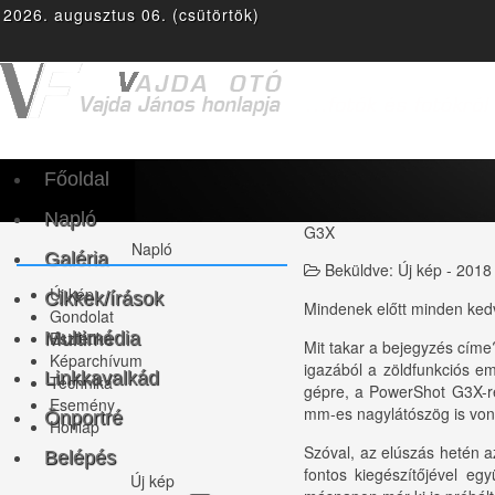
2026. augusztus 06. (csütörtök)
Facebook
Twitter
gplus
Youtube
rss
Főoldal
Napló
G3X
Napló
Galéria
Beküldve:
Új kép - 2018
Új kép
Cikkek/írások
Mindenek előtt minden ke
Gondolat
Esztétika
Multimédia
Mit takar a bejegyzés címe
Képarchívum
igazából a zöldfunkciós e
Linkkavalkád
Technika
gépre, a PowerShot G3X-re 
Esemény
mm-es nagylátószög is vonz
Önportré
Honlap
Szóval, az elúszás hetén a
Belépés
fontos kiegészítőjével e
Új
kép