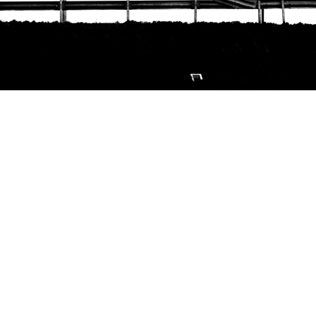
Áteresz
-
Óbuda, 2017. december 22.
barátok leszünk. Bár csak 24 mm ekvivalens a legkisebb gyújtótávol
 3,5-jével. Igaz, csak fél fényérték, de akkor is. A 24 mm meg m
rspektívikus hatást. Az elvi 600 mm pedig az a kompromisszum, ami
akoltak a gépbe.
ál töltöttem Pilisen. Ott próbáltam ki a gépet telefonról vezérelve:
Pilis, 2017. december 28.
volt a gép, állványon. És rögtön egy újabb tapasztalat. Az SX60 Hs tel
ont teljes mértékben vezérelhető a G3X-mal. Itt már nagyon szerettem.