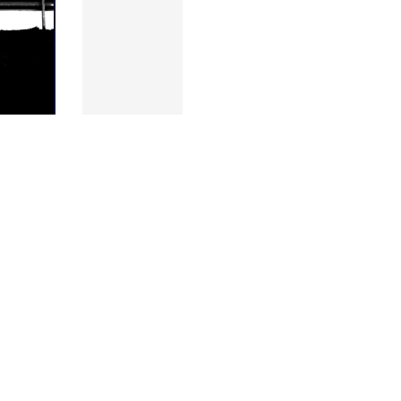
sága, de legalább 2,8-as ott a
ár az a nagylátószög, ami már
t még akér kézből is meg lehet
efonról távvezérelve csak a zöld