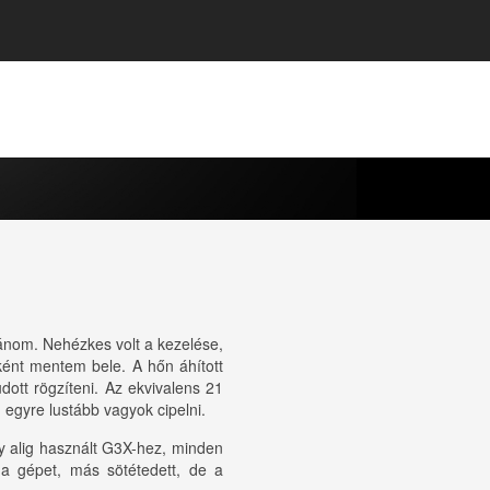
ánom. Nehézkes volt a kezelése,
ként mentem bele. A hőn áhított
ott rögzíteni. Az ekvivalens 21
egyre lustább vagyok cipelni.
y alig használt G3X-hez, minden
 a gépet, más sötétedett, de a