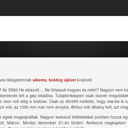
dves látogatómnak
sikeres, boldog újévet
kívánok!
? Az SX60 Hs elúszott.... Ne firtassuk hogyan és miért? Nagyon nem b
mbereknek lett a gép kitalálva. Tulajdonképpen csak öszvér megoldás
nem volt elég a büdzse. Csak az döntött mellette, hogy raw-ba is tud
ó volt, az 1350 mm már nem annyira. Ahhoz már állvány kell, azt meg 
z égiek megsajnáltak. Nagyon kedvező feltételekkel jutottam hozzá eg
gyütt, féláron. Mindez december 21-én történt. Amikorra megkaptam