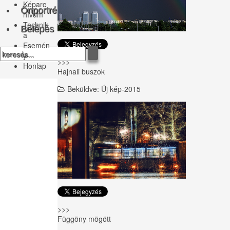
Képarc
Önportré
hívum
Technik
Belépés
a
Esemén
y
>>>
Honlap
Hajnali buszok
Beküldve:
Új kép-2015
>>>
Függöny mögött