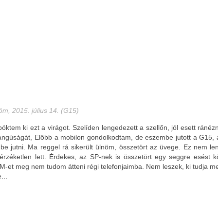
öm, 2015. július 14. (G15)
ktem ki ezt a virágot. Szelíden lengedezett a szellőn, jól esett ránéz
angúságát, Előbb a mobilon gondolkodtam, de eszembe jutott a G15,
 jutni. Ma reggel rá sikerült ülnöm, összetört az üvege. Ez nem lenn
 érzéketlen lett. Érdekes, az SP-nek is összetört egy seggre esést 
IM-et meg nem tudom átteni régi telefonjaimba. Nem leszek, ki tudja me
...