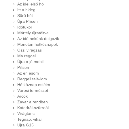
Az idei első hó
Itt a hideg
Sűrű hét
Újra Pilisen
Időtükör
Mártély újratöltve
Az idő nekünk dolgozik
Monoton hétköznapok
Őszi virágzás
Ma reggel
Újra a jó mobil
Pilisen
Az én esőm
Reggeli talá-lom
Hétköznap estéim
Városi természet
Arcok
Zavar a rendben
Katedrál-szürreál
Virágtánc
Tegnap, vihar
Újra G15