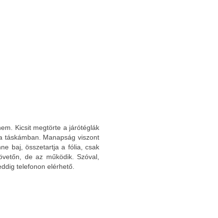
nem. Kicsit megtörte a járótéglák
 a táskámban. Manapság viszont
e baj, összetartja a fólia, csak
követőn, de az működik. Szóval,
ddig telefonon elérhető.