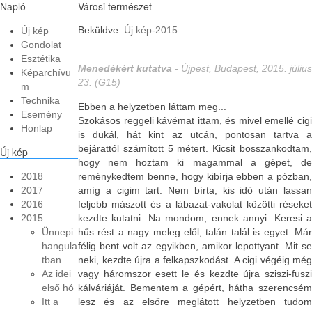
Napló
Városi természet
Beküldve:
Új kép-2015
Új kép
Gondolat
Esztétika
Menedékért kutatva
- Újpest, Budapest, 2015. július
Képarchívu
23. (G15)
m
Technika
Ebben a helyzetben láttam meg...
Esemény
Szokásos reggeli kávémat ittam, és mivel emellé cigi
Honlap
is dukál, hát kint az utcán, pontosan tartva a
bejárattól számított 5 métert. Kicsit bosszankodtam,
Új
kép
hogy nem hoztam ki magammal a gépet, de
2018
reménykedtem benne, hogy kibírja ebben a pózban,
2017
amíg a cigim tart. Nem bírta, kis idő után lassan
2016
feljebb mászott és a lábazat-vakolat közötti réseket
2015
kezdte kutatni. Na mondom, ennek annyi. Keresi a
Ünnepi
hűs rést a nagy meleg elől, talán talál is egyet. Már
hangula
félig bent volt az egyikben, amikor lepottyant. Mit se
tban
neki, kezdte újra a felkapszkodást. A cigi végéig még
Az idei
vagy háromszor esett le és kezdte újra sziszi-fuszi
első hó
kálváriáját. Bementem a gépért, hátha szerencsém
Itt a
lesz és az elsőre meglátott helyzetben tudom