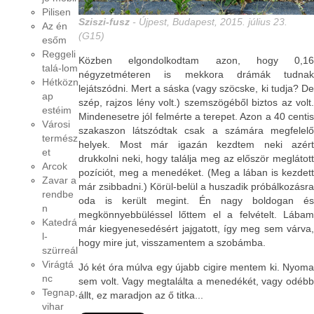
Pilisen
Sziszi-fusz
- Újpest, Budapest, 2015. július 23.
Az én
(G15)
esőm
Reggeli
Közben elgondolkodtam azon, hogy 0,16
talá-lom
négyzetméteren is mekkora drámák tudnak
Hétközn
lejátszódni. Mert a sáska (vagy szöcske, ki tudja? De
ap
szép, rajzos lény volt.) szemszögéből biztos az volt.
estéim
Mindenesetre jól felmérte a terepet. Azon a 40 centis
Városi
szakaszon látszódtak csak a számára megfelelő
termész
helyek. Most már igazán kezdtem neki azért
et
drukkolni neki, hogy találja meg az először meglátott
Arcok
pozíciót, meg a menedéket. (Meg a lában is kezdett
Zavar a
már zsibbadni.) Körül-belül a huszadik próbálkozásra
rendbe
oda is került megint. Én nagy boldogan és
n
megkönnyebbüléssel lőttem el a felvételt. Lábam
Katedrá
már kiegyenesedésért jajgatott, így meg sem várva,
l-
hogy mire jut, visszamentem a szobámba.
szürreál
Virágtá
Jó két óra múlva egy újabb cigire mentem ki. Nyoma
nc
sem volt. Vagy megtalálta a menedékét, vagy odébb
Tegnap,
állt, ez maradjon az ő titka...
vihar