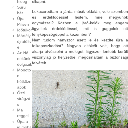
hideg
elkapni.
Sűrű
Lekucorodtam a járda másik oldalán, vele szemben
hét
és érdeklődéssel lestem, mire megyünbk
Újra
egymással? Közben a járó-kelők meg engem
Pilisen
figyeltek érdeklődéssel, mit is guggolok ott
Időtükör
fényképezőgéppel a kezemben?
Mártély
Nem tudom hányszor esett le és kezdte újra a
újratöltv
felkapaszkodást? Nagyon eltökélt volt, hogy ott
e
akarja átvészelni a meleget. Egyszer lentebb került
Az idő
viszonylag jó helyzetbe, megcsináltam a biztonsági
nekünk
felvételt.
dolgozik
Monoto
n
hétközn
apok
Őszi
virágzá
s
Ma
reggel
Újra a
jó mobil