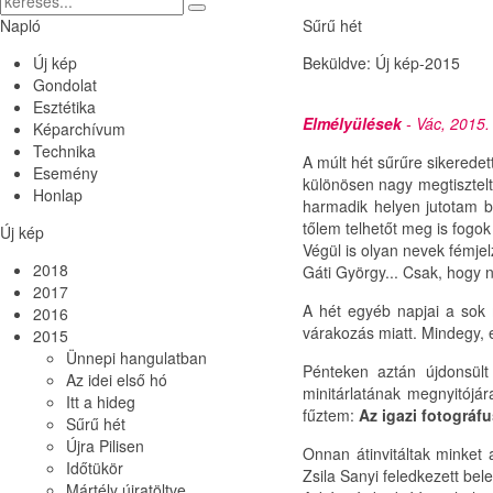
Napló
Sűrű hét
Új kép
Beküldve:
Új kép-2015
Gondolat
Esztétika
Elmélyülések
- Vác, 2015.
Képarchívum
Technika
A múlt hét sűrűre sikerede
Esemény
különösen nagy megtisztelte
Honlap
harmadik helyen jutotam be
tőlem telhetőt meg is fogo
Új
kép
Végül is olyan nevek fémjel
2018
Gáti György... Csak, hogy 
2017
A hét egyéb napjai a sok m
2016
várakozás miatt. Mindegy, ez
2015
Ünnepi hangulatban
Pénteken aztán újdonsült
Az idei első hó
minitárlatának megnyitójár
Itt a hideg
fűztem:
Az igazi fotográf
Sűrű hét
Újra Pilisen
Onnan átinvitáltak minket 
Időtükör
Zsila Sanyi feledkezett bel
Mártély újratöltve