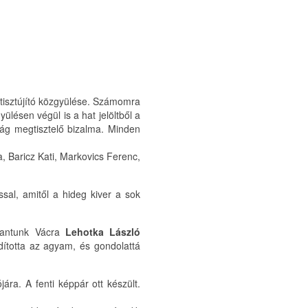
 tisztújító közgyülése. Számomra
ülésen végül is a hat jelöltből a
ság megtisztelő bizalma. Minden
a, Baricz Kati, Markovics Ferenc,
ssal, amitől a hideg kiver a sok
ccantunk Vácra
Lehotka László
ndította az agyam, és gondolattá
ára. A fenti képpár ott készült.