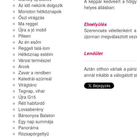
A képpár kedvéért a hölgy 
Az idő nekünk dolgozik
helyes állásban:
Monoton hétköznapok
Őszi virágzás
Ma reggel
Elmélyülés
Újra a jó mobil
Szerencsés véletlenként 
Pilisen
újonnan megválasztott veze
Az én esőm
Reggeli talá-lom
Lendület
Hétköznap estéim
Városi természet
Arcok
Aztán otthon vártak a pári
Zavar a rendben
annál inkább a válogatott si
Katedrál-szürreál
Virágtánc
Tegnap, vihar
Újra G15
Réti habfürdő
Lovasberény
Bársonyos Balaton
Egy nap summája
Panoráma
Rózsapörgettyű