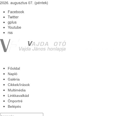
2026. augusztus 07. (péntek)
Facebook
Twitter
gplus
Youtube
rss
Főoldal
Napló
Galéria
Cikkek/írások
Multimédia
Linkkavalkád
Önportré
Belépés