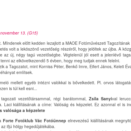
 november 13. (G15)
tt. MIndenek előtt kedden lezajlott a MAOE Fotóművészeti Tagozítának
tés volt a leköszönő vezetőség részéről, hogy jelöltek az újba. A közgy
 az új, négy tagú vezetőségbe. Végtelenül jól esett a jelenlévő tag
k tenni az elkövetkezendő 5 évben, hogy meg tudjak ennek felelni.
zik a Tagozatot, mint Korniss Péter, Benkő Imre, Eifert János, Keleti Év
néhányat említsek.
eló mellett egyéb intézni valókkal is bővelkedett. Pl. orvos látogatá
en is túl kell esni...
 tagozati vezetőtársammal, régi barátommal,
Zsila Sanyi
val leru
a. Laci kiállításának a címe: Valóság és képzelet. Ez azonnal el is i
us valósága a képzelete
a
Forte Fotóklub Vác Fotóünnep
elnevezésű kiállításának megnyitój
e az ifjú hölgy hegedűjátékába.