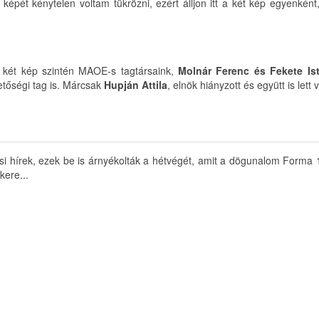
képét kénytelen voltam tükrözni, ezért álljon itt a két kép egyenké
a két kép szintén MAOE-s tagtársaink,
Molnár Ferenc és Fekete Is
tőségi tag is. Márcsak
Hupján Attila
, elnök hiányzott és együtt is lett
zsi hírek, ezek be is árnyékolták a hétvégét, amit a dögunalom Forma 
kere...