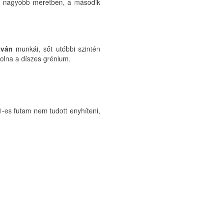
nt, nagyobb méretben, a második
tván
munkái, sőt utóbbi szintén
 volna a díszes grénium.
1-es futam nem tudott enyhíteni,