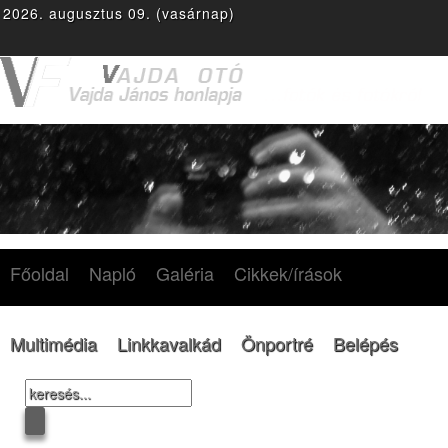
2026. augusztus 09. (vasárnap)
F
T
g
Y
r
ace
witte
plus
outu
ss
boo
r
be
k
Főoldal
Napló
Galéria
Cikkek/írások
Multimédia
Linkkavalkád
Önportré
Belépés