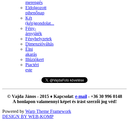
merengés
Eldolgozott
pihenőnap
Két
(kép)gondolat...
Fény-
árnyjáték
Fényhelyzetek
Dimenzióváltás
Élni
akarás
Illúziókert
Piactéri
este
© Vajda János - 2015 ♦ Kapcsolat
:
e-mail
- +36 30 996 0148
A honlapon valamennyi képet és írást szerzői jog véd!
Powered by
Warp Theme Framework
DESIGN BY WEB-KOMP