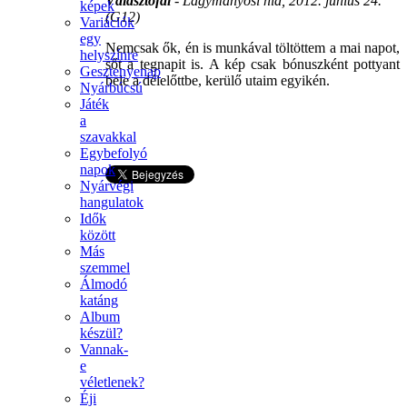
Választófal
- Lágymányosi híd, 2012. június 24.
képek
(G12)
Variációk
egy
Nemcsak ők, én is munkával töltöttem a mai napot,
helyszínre
sőt a tegnapit is. A kép csak bónuszként pottyant
Gesztenyenap
bele a délelőttbe, kerülő utaim egyikén.
Nyárbúcsú
Játék
a
szavakkal
Egybefolyó
napok
Nyárvégi
hangulatok
Idők
között
Más
szemmel
Álmodó
katáng
Album
készül?
Vannak-
e
véletlenek?
Éji