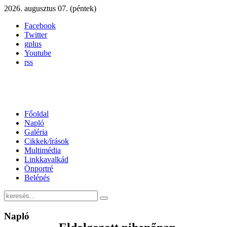
2026. augusztus 07. (péntek)
Facebook
Twitter
gplus
Youtube
rss
Főoldal
Napló
Galéria
Cikkek/írások
Multimédia
Linkkavalkád
Önportré
Belépés
Napló