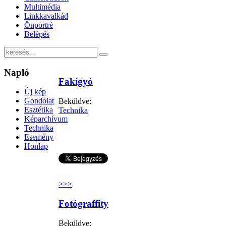
Multimédia
Linkkavalkád
Önportré
Belépés
Napló
Fakígyó
Új kép
Gondolat
Beküldve:
Esztétika
Technika
Képarchívum
Technika
Esemény
Honlap
>>>
Fotógraffity
Beküldve: