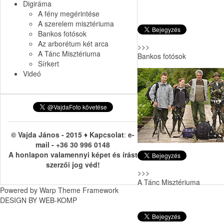
Digiráma
A fény megérintése
A szerelem misztériuma
Bankos fotósok
Az arborétum két arca
>>>
A Tánc Misztériuma
Bankos fotósok
Sírkert
Videó
© Vajda János - 2015 ♦ Kapcsolat
:
e-
mail
- +36 30 996 0148
A honlapon valamennyi képet és írást
szerzői jog véd!
>>>
A Tánc Misztériuma
Powered by
Warp Theme Framework
DESIGN BY WEB-KOMP