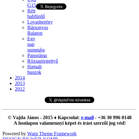
G15
Réti
habfürdő
Lovasberény
Bársonyos
Balaton
Egy
nap
summája
Panoráma
Rózsapörgettyű
Hajnali
buszok
2014
2013
2012
© Vajda János - 2015 ♦ Kapcsolat
:
e-mail
- +36 30 996 0148
A honlapon valamennyi képet és írást szerzői jog véd!
Powered by
Warp Theme Framework