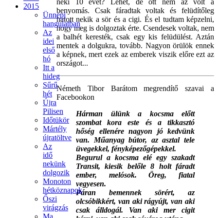
neki 10 évet? Lehet, de ott nem az volt a
2015
benyomás. Csak fáradtak voltak és felüdítőleg
Ünnepi
hatott nekik a sör és a cigi. És el tudtam képzelni,
hangulatban
hogy meg is dolgoztak érte. Csendesek voltak, nem
Az
a balhét keresték, csak egy kis felüdülést. Aztán
idei
mentek a dolgukra, tovább. Nagyon örülök ennek
első
a képnek, mert ezek az emberek viszik előre ezt az
hó
országot...
Itt a
hideg
Sűrű
Németh Tibor Barátom megrendítő szavai a
hét
Facebookon
Újra
Pilisen
Hárman ülünk a kocsma előtt
Időtükör
szombat kora este és a tikkasztó
Mártély
hőség ellenére nagyon jó kedvünk
újratöltve
van. Műanyag bútor, az asztal tele
Az
üvegekkel, fényképezőgépekkel.
idő
Begurul a kocsma elé egy szakadt
nekünk
Transit, kiesik belőle 8 holt fáradt
dolgozik
ember, melósok. Öreg, fia
tal
Monoton
vegyesen.
hétköznapok
Páran bemennek sörért, az
Őszi
olcsóbikkért, van aki rágyújt, van aki
virágzás
csak álldogál. Van aki mer cigit
Ma