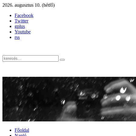
2026. augusztus 10. (hétfő)
Facebook
Twitter
gplus
Youtube
rss
Főoldal
Napló