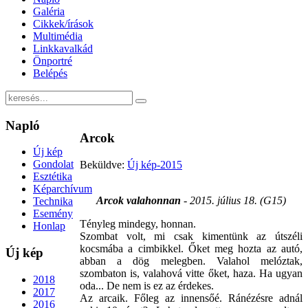
Galéria
Cikkek/írások
Multimédia
Linkkavalkád
Önportré
Belépés
Napló
Arcok
Új kép
Gondolat
Beküldve:
Új kép-2015
Esztétika
Képarchívum
Arcok valahonnan
- 2015. július 18. (G15)
Technika
Esemény
Tényleg mindegy, honnan.
Honlap
Szombat volt, mi csak kimentünk az útszéli
kocsmába a cimbikkel. Őket meg hozta az autó,
Új
kép
abban a dög melegben. Valahol melóztak,
szombaton is, valahová vitte őket, haza. Ha ugyan
2018
oda... De nem is ez az érdekes.
2017
Az arcaik. Főleg az innensőé. Ránézésre adnál
2016