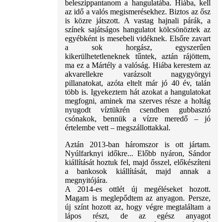
beleszippantanom a hangulatába. Hiába, kell
az idő a valós megismerésekhez. Biztos az ősz
is közre játszott. A vastag hajnali párák, a
színek sajátságos hangulatot kölcsönöztek az
egyébként is mesebeli vidéknek. Elsőre zavart
a sok horgász, egyszerűen
kikerülhetetleneknek tűntek, aztán rájöttem,
ma ez a Mártély a valóság. Hiába kerestem az
akvarellekre varázsolt nagygyörgyi
pillanatokat, azóta eltelt már jó 40 év, talán
több is. Igyekeztem hát azokat a hangulatokat
megfogni, aminek ma szerves része a holtág
nyugodt víztükrén csendben gubbasztó
csónakok, bennük a vízre meredő – jó
értelembe vett – megszállottakkal.
Aztán 2013-ban háromszor is ott jártam.
Nyúlfarknyi időkre... Előbb nyáron, Sándor
kiállítását hoztuk fel, majd ősszel, előkészíteni
a bankosok kiállítását, majd annak a
megnyitójára.
A 2014-es ottlét új megéléseket hozott.
Magam is meglepődtem az anyagon. Persze,
új színt hozott az, hogy végre megtaláltam a
lápos részt, de az egész anyagot