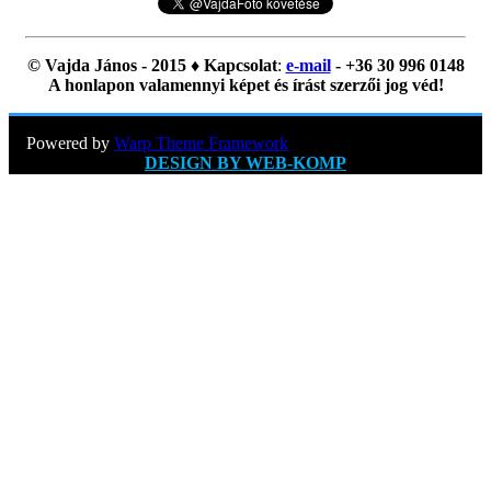
© Vajda János - 2015 ♦ Kapcsolat
:
e-mail
- +36 30 996 0148
A honlapon valamennyi képet és írást szerzői jog véd!
Powered by
Warp Theme Framework
DESIGN BY WEB-KOMP