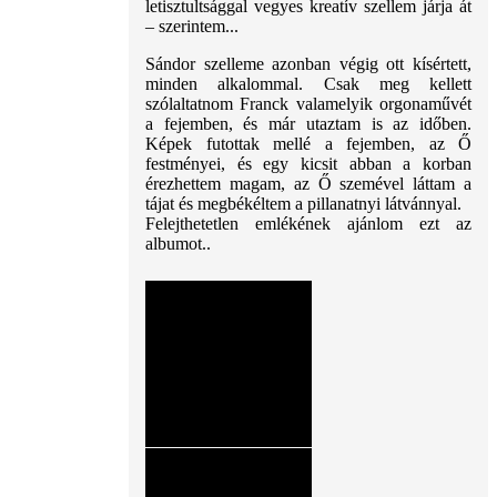
letisztultsággal vegyes kreatív szellem járja át
– szerintem...
Sándor szelleme azonban végig ott kísértett,
minden alkalommal. Csak meg kellett
szólaltatnom Franck valamelyik orgonaművét
a fejemben, és már utaztam is az időben.
Képek futottak mellé a fejemben, az Ő
festményei, és egy kicsit abban a korban
érezhettem magam, az Ő szemével láttam a
tájat és megbékéltem a pillanatnyi látvánnyal.
Felejthetetlen emlékének ajánlom ezt az
albumot..