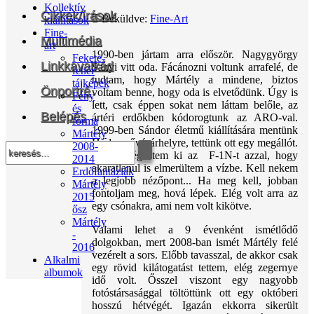
Kollektív
Cikkek/írások
Beküldve:
Fine-Art
kiállítások
Fine-
Multimédia
art
1990-ben jártam arra először. Nagygyörgy
Fekete-
Linkkavalkád
Sanyi vitt oda. Fácánozni voltunk arrafelé, de
fehér
tudtam, hogy Mártély a mindene, biztos
tájképek
Önportré
voltam benne, hogy oda is elvetődünk. Úgy is
Fény
lett, csak éppen sokat nem láttam belőle, az
és
Belépés
ártéri erdőkben kódorogtunk az ARO-val.
forma
1999-ben Sándor életmű kiállítására mentünk
Mártély
Hódmezővásárhelyre, tettünk ott egy megállót.
2008-
Akkor végeztem ki az F-1N-t azzal, hogy
2014
akaratlanul is elmerültem a vízbe. Kell nekem
Erdőfantáziák
a legjobb nézőpont... Ha meg kell, jobban
Mártély
fontoljam meg, hová lépek. Elég volt arra az
2015
egy csónakra, ami nem volt kikötve.
ősz
Mártély
Valami lehet a 9 évenként ismétlődő
-
dolgokban, mert 2008-ban ismét Mártély felé
2016
vezérelt a sors. Előbb tavasszal, de akkor csak
Alkalmi
egy rövid kilátogatást tettem, elég zegernye
albumok
idő volt. Ősszel viszont egy nagyobb
fotóstársasággal töltöttünk ott egy októberi
hosszú hétvégét. Igazán ekkorra sikerült