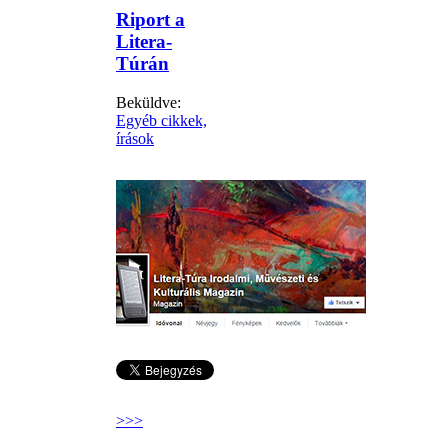
Riport a
Litera-
Túrán
Beküldve:
Egyéb cikkek,
írások
>>>