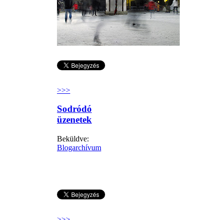
>>>
Sodródó
üzenetek
Beküldve:
Blogarchívum
>>>