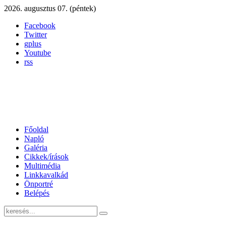
2026. augusztus 07. (péntek)
Facebook
Twitter
gplus
Youtube
rss
Főoldal
Napló
Galéria
Cikkek/írások
Multimédia
Linkkavalkád
Önportré
Belépés