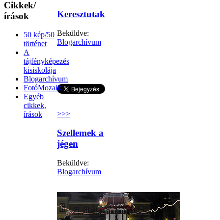
Cikkek/
Keresztutak
írások
Beküldve:
50 kép/50
Blogarchívum
történet
A
tájfényképezés
kisiskolája
Blogarchívum
FotóMozaik
Egyéb
cikkek,
>>>
írások
Szellemek a
jégen
Beküldve:
Blogarchívum