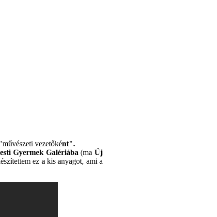
"művészeti vezetőké
nt".
esti Gyermek Galériába
(ma
Új
észítettem ez a kis anyagot, ami a