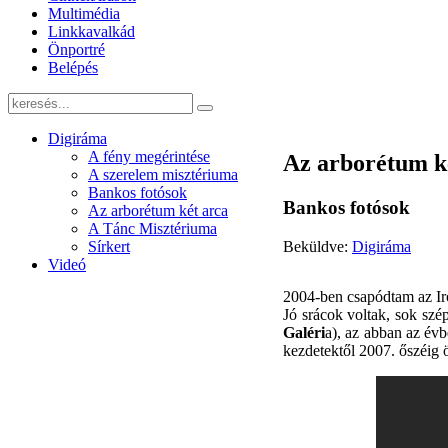
Multimédia
Linkkavalkád
Önportré
Belépés
Digiráma
A fény megérintése
Az arborétum k
A szerelem misztériuma
Bankos fotósok
Bankos fotósok
Az arborétum két arca
A Tánc Misztériuma
Beküldve:
Digiráma
Sírkert
Videó
2004-ben csapódtam az Iró
Jó srácok voltak, sok szép
Galéri
a), az abban az évb
kezdetektől 2007. őszéig ö