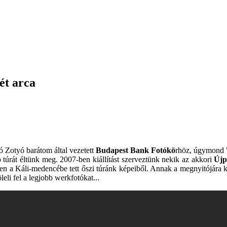
ét arca
 Zotyó barátom által vezetett
Budapest Bank Fotókö
rhöz, úgymond 
 túrát éltünk meg. 2007-ben kiállítást szerveztünk nekik az akkori
Újp
en a Káli-medencébe tett őszi túránk képeiből. Annak a megnyitójára k
leli fel a legjobb werkfotókat...