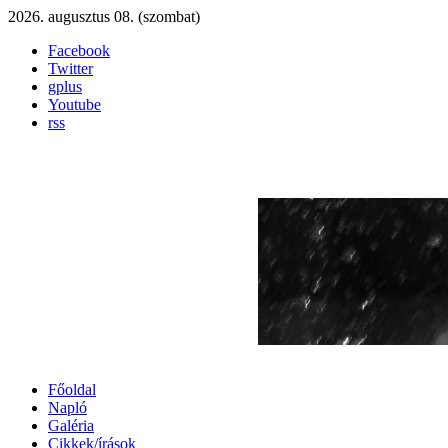
2026. augusztus 08. (szombat)
Facebook
Twitter
gplus
Youtube
rss
Főoldal
Napló
Galéria
Cikkek/írások